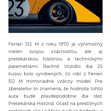
Ferrari 512 M z roku 1970 je výnimočný 
nielen svojou vzácnosťou, ale aj 
pretekárskou históriou a technickými 
parametrami. Raritné Vozidlo: Iba 25 
kusov bolo vyrobených, čo robí z Ferrari 
512 M mimoriadne vzácny model. Pre 
zberateľov to znamená, že hodnota tohto 
auta bude pravdepodobne iba rásť. 
Pretekárska Históriá: Účasť na prestížnych 
pretekoch ako Le Mans zvyšuje hodnotu a 