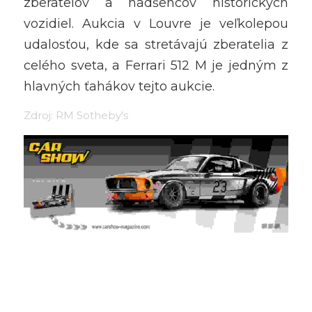
zberateľov a nadšencov historických 
vozidiel. Aukcia v Louvre je veľkolepou 
udalosťou, kde sa stretávajú zberatelia z 
celého sveta, a Ferrari 512 M je jedným z 
hlavných ťahákov tejto aukcie.
Zdroj: RM Sotheby's