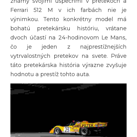
známy svojimi úspechmi v pretekoch a 
Ferrari 512 M v ich farbách nie je 
výnimkou. Tento konkrétny model má 
bohatú pretekársku históriu, vrátane 
dvoch účastí na 24-hodinovom Le Mans, 
čo je jeden z najprestížnejších 
vytrvalostných pretekov na svete. Práve 
táto pretekárska história výrazne zvyšuje 
hodnotu a prestíž tohto auta.