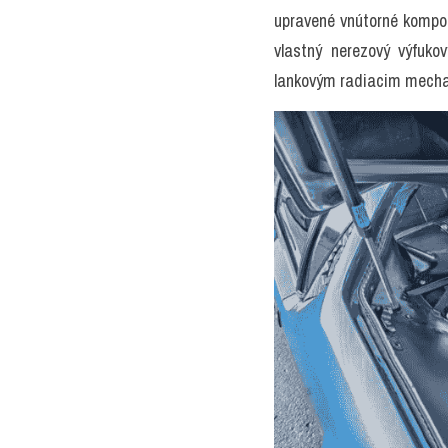
upravené vnútorné kompon
vlastný nerezový výfuk
lankovým radiacim mech