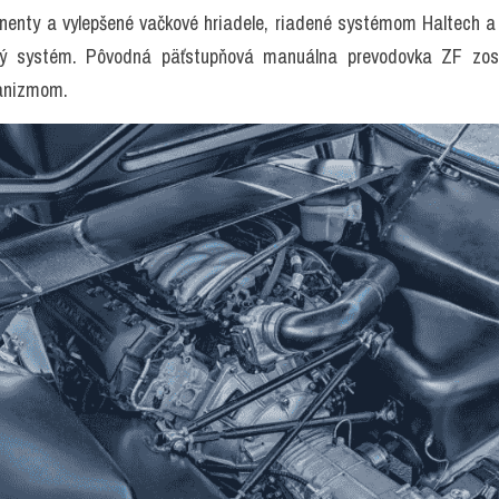
enty a vylepšené vačkové hriadele, riadené systémom Haltech a vy
ový systém. Pôvodná päťstupňová manuálna prevodovka ZF zosta
anizmom.