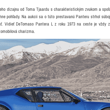
keho dizajnu od Toma Tjaardu s charakteristickým zvukom a spoľa
ahne pohľady. Na aukcii sa o túto prestavanú Panteru strhol súboj
osť. Vidieť DeTomaso Pantera L z roku 1973 na ceste je vždy zá
utomobilová charizma.