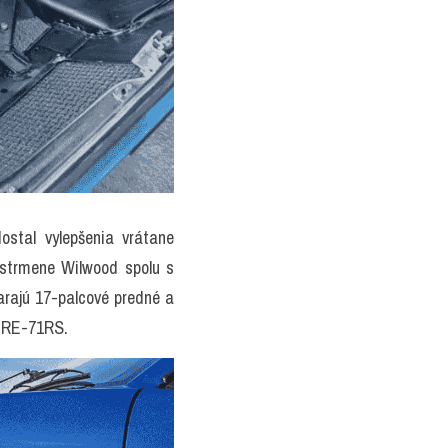
stal vylepšenia vrátane 
 strmene Wilwood spolu s 
rajú 17-palcové predné a 
a RE-71RS.