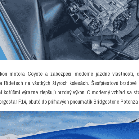
kon motora Coyote a zabezpečil moderné jazdné vlastnosti, do
a Ridetech na všetkých štyroch kolesách. Šesťpiestové brzdové
i kotúčmi výrazne zlepšujú brzdný výkon. O moderný vzhľad sa sta
orgestar F14, obuté do priľnavých pneumatík Bridgestone Potenz