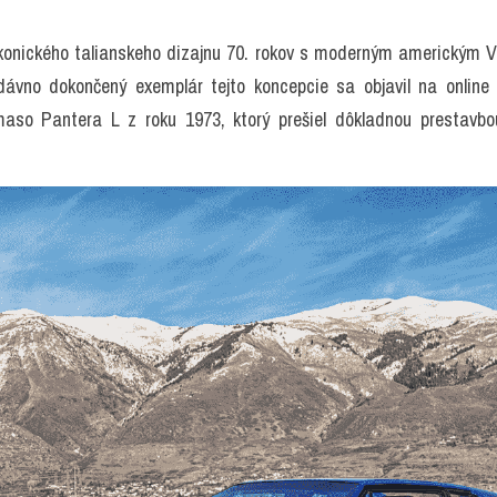
konického talianskeho dizajnu 70. rokov s moderným americkým V
ávno dokončený exemplár tejto koncepcie sa objavil na online a
so Pantera L z roku 1973, ktorý prešiel dôkladnou prestavbou