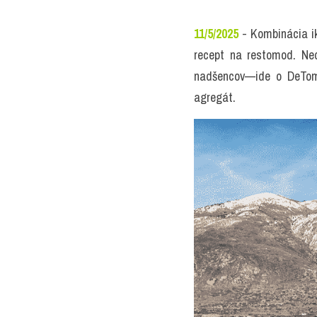
11/5/2025
 - Kombinácia i
recept na restomod. Ned
nadšencov—ide o DeToma
agregát.