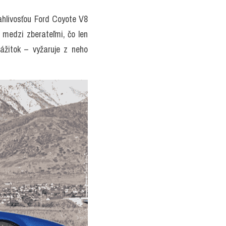
hlivosťou Ford Coyote V8 
 medzi zberateľmi, čo len 
žitok – vyžaruje z neho 