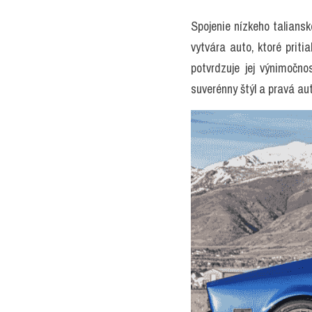
Spojenie nízkeho talians
vytvára auto, ktoré priti
potvrdzuje jej výnimočn
suverénny štýl a pravá a