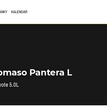
ÁNKY
KALENDÁR
omaso Pantera L
yote 5.0L