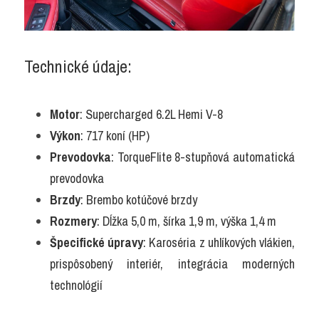
Technické údaje:
Motor
: Supercharged 6.2L Hemi V-8
Výkon
: 717 koní (HP)
Prevodovka
: TorqueFlite 8-stupňová automatická 
prevodovka
Brzdy
: Brembo kotúčové brzdy
Rozmery
: Dĺžka 5,0 m, šírka 1,9 m, výška 1,4 m
Špecifické úpravy
: Karoséria z uhlíkových vlákien, 
prispôsobený interiér, integrácia moderných 
technológií