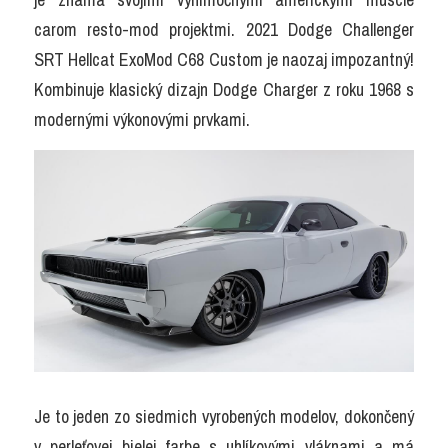
carom resto-mod projektmi. 2021 Dodge Challenger 
SRT Hellcat ExoMod C68 Custom je naozaj impozantný! 
Kombinuje klasický dizajn Dodge Charger z roku 1968 s 
modernými výkonovými prvkami.
Je to jeden zo siedmich vyrobených modelov, dokončený 
v perleťovej bielej farbe s uhlíkovými vláknami a má 