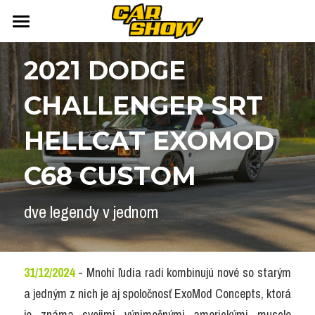
DOMOV
2021 DODGE 
AUTONEWS
CHALLENGER SRT 
ŠPORT
AUKCIE
HELLCAT EXOMOD 
ARCHÍV
ČLÁNKY
C68 CUSTOM
NEWSLETTER
KALENDÁR
dve legendy v jednom
KONTAKT
Přihlášení
/
Registrace účtu
Vyhledávání
31/12/2024
 - Mnohí ľudia radi kombinujú nové so starým 
a jedným z nich je aj spoločnosť ExoMod Concepts, ktorá 
je známa svojimi výnimočnými americkými muscle 