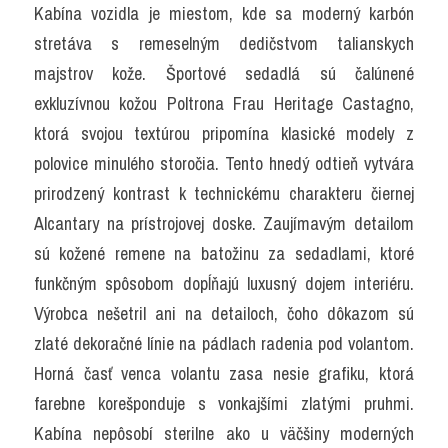
Kabína vozidla je miestom, kde sa moderný karbón 
stretáva s remeselným dedičstvom talianskych 
majstrov kože. Športové sedadlá sú čalúnené 
exkluzívnou kožou Poltrona Frau Heritage Castagno, 
ktorá svojou textúrou pripomína klasické modely z 
polovice minulého storočia. Tento hnedý odtieň vytvára 
prirodzený kontrast k technickému charakteru čiernej 
Alcantary na prístrojovej doske. Zaujímavým detailom 
sú kožené remene na batožinu za sedadlami, ktoré 
funkčným spôsobom dopĺňajú luxusný dojem interiéru. 
Výrobca nešetril ani na detailoch, čoho dôkazom sú 
zlaté dekoračné línie na pádlach radenia pod volantom. 
Horná časť venca volantu zasa nesie grafiku, ktorá 
farebne korešponduje s vonkajšími zlatými pruhmi. 
Kabína nepôsobí sterilne ako u väčšiny moderných 