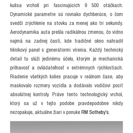
kulisa vrcholí pri fascinujúcich 9 500 otáčkach. 
Dynamické parametre sú rovnako dychberúce, o čom 
svedčí zrýchlenie na stovku za menej ako tri sekundy. 
Aerodynamika auta prešla radikálnou zmenou, čo vidno 
najmä na zadnej časti, kde tradičné okno nahradil 
hliníkový panel s generátormi vírenia. Každý technický 
detail tu slúži jedinému účelu, ktorým je mechanická 
priľnavosť a ovládateľnosť v extrémnych rýchlostiach. 
Riadenie všetkých kolies pracuje v reálnom čase, aby 
maskovalo rozmery vozidla a dodávalo vodičovi pocit 
absolútnej kontroly. Práve tento technologický vrchol, 
ktorý sa už v tejto podobe pravdepodobne nikdy 
nezopakuje, aktuálne žiari v ponuke 
RM Sotheby’s
.