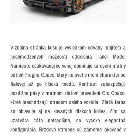
Vizuálna stránka kusu je výsledkom odvahy majiteľa a 
neobmedzených možností oddelenia Tailor Made. 
Namiesto očakávanej červenej dominuje karosérii matný 
odtieň Prugna Opaco, ktorý na svetle mení charakter od 
fialovej až po hlbokú hnedú. Kontrast zabezpečujú 
pozdĺžne pásy v matnom zlatom prevedení Oro Opaco, 
ktoré prechádzajú stredom celého vozidla. Zlatá farba 
sa objavuje aj na kovaných diskoch kolies, čím sa 
uzatvára táto netradičná, no vysoko elegantná 
konfigurácia. Brzdové strmene sú zámerne lakované v 