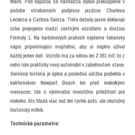
Mans. Pod kapotou sa nachádza ďalšie prekvapenie v 
podobe strieborných podpisov jazdcov Charlesa 
Leclerca a Carlosa Sainza. Tieto detaily jasne deklarujú 
úzke prepojenie medzi cestnými vozidlami a divíziou 
Formuly 1. Na karbónových prahoch nájdeme taliansky 
nápis pripomínajúci majiteľovi, aby si naplno užíval 
každý jeden deň. Vozidlo má za sebou len 2 361 míľ, čo z 
neho robí prakticky nový automobil v zabehnutom stave. 
Servisná história je úplná a posledná údržba prebehla v 
kalifornskom Newport Beach len pred niekoľkými 
mesiacmi. Ide o výnimočnú investičnú príležitosť pre 
niekoho, kto hľadá viac než len rýchle auto, ale skutočný 
historický míľnik.
Technické parametre: