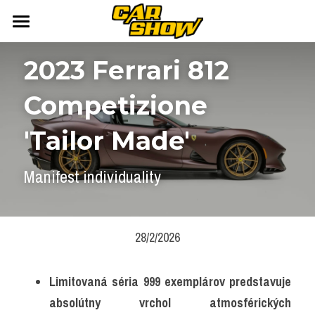
DOMOV
2023 Ferrari 812 
AUTONEWS
Competizione 
ŠPORT
AUKCIE
'Tailor Made'
ARCHÍV
ČLÁNKY
Manifest individuality
NEWSLETTER
KALENDÁR
KONTAKT
Přihlášení
/
Registrace účtu
28/2/2026
Vyhledávání
Limitovaná séria 999 exemplárov predstavuje 
absolútny vrchol atmosférických 