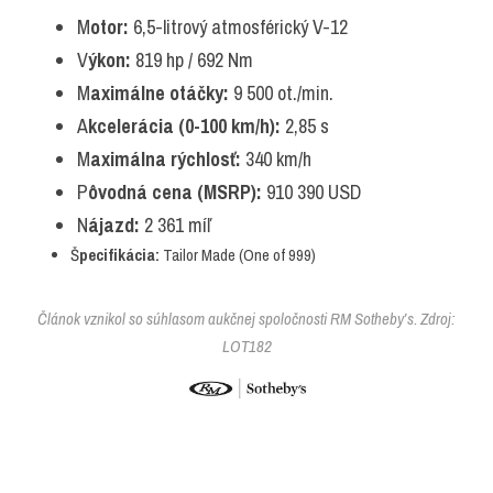
M
otor: 
6,5-litrový atmosférický V-12
V
ýkon: 
819 hp / 692 Nm
M
aximálne otáčky: 
9 500 ot./min.
A
kcelerácia (0-100 km/h): 
2,85 s
M
aximálna rýchlosť: 
340 km/h
P
ôvodná cena (MSRP): 
910 390 USD
N
ájazd: 
2 361 míľ
Š
pecifikácia: 
Tailor Made (One of 999)
Článok vznikol so súhlasom aukčnej spoločnosti RM Sotheby’s. Zdroj: 
LOT18
2