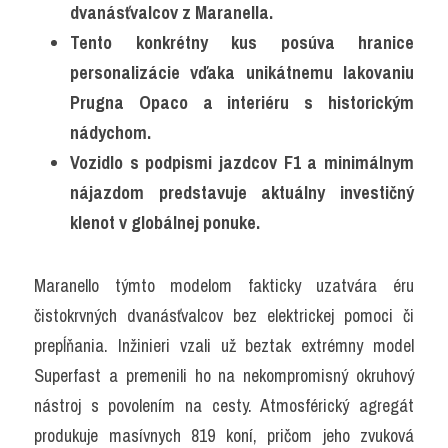
dvanásťvalcov z Maranella. 
Tento konkrétny kus posúva hranice 
personalizácie vďaka unikátnemu lakovaniu 
Prugna Opaco a interiéru s historickým 
nádychom.
Vozidlo s podpismi jazdcov F1 a minimálnym 
nájazdom predstavuje aktuálny investičný 
klenot v globálnej ponuke.
Maranello týmto modelom fakticky uzatvára éru 
čistokrvných dvanásťvalcov bez elektrickej pomoci či 
prepĺňania. Inžinieri vzali už beztak extrémny model 
Superfast a premenili ho na nekompromisný okruhový 
nástroj s povolením na cesty. Atmosférický agregát 
produkuje masívnych 819 koní, pričom jeho zvuková 