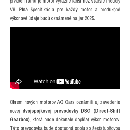
prvkoch rámu je motor výrazne ľahší než staršie modely 
V8. Plná špecifikácia pre každý motor a produkčné 
výkonové údaje budú oznámené na jar 2025.
Okrem nových motorov AC Cars oznámili aj zavedenie 
novej 
dvojspojkovej prevodovky DSG (Direct-Shift 
Gearbox)
, ktorá bude dokonale dopĺňať výkon motorov. 
Táto prevodovka bude dostupná spolu so šesťstupňovou 