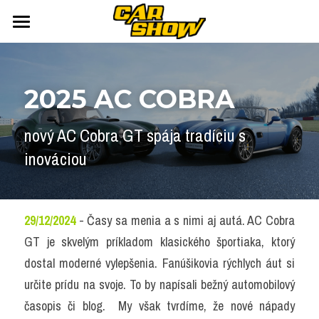
DOMOV
AUTONEWS
2025 AC COBRA
ŠPORT
AUKCIE
nový AC Cobra GT spája tradíciu s 
ARCHÍV
ČLÁNKY
inováciou
NEWSLETTER
KALENDÁR
KONTAKT
Přihlášení
/
Registrace účtu
29/12/2024
 - Časy sa menia a s nimi aj autá. AC Cobra 
GT je skvelým príkladom klasického športiaka, ktorý 
Vyhledávání
dostal moderné vylepšenia. Fanúšikovia rýchlych áut si 
určite prídu na svoje. To by napísali bežný automobilový 
časopis či blog.  My však tvrdíme, že nové nápady 