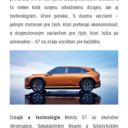
to nielen kvôli svojmu odvážnemu dizajnu, ale aj 
technológiám, ktoré ponúka. S dvoma verziami – 
jedným motorom pre tých, ktorí preferujú ekonomickosť, 
a dvojmotorovým variantom pre tých, ktorí túžia po 
adrenalíne – S7 sa stala vozidlom pre každého.
Di
zajn a technológie H
ondy S7 sú skutočne 
ohromujúce. Selegantnými líniami a futuristickým 