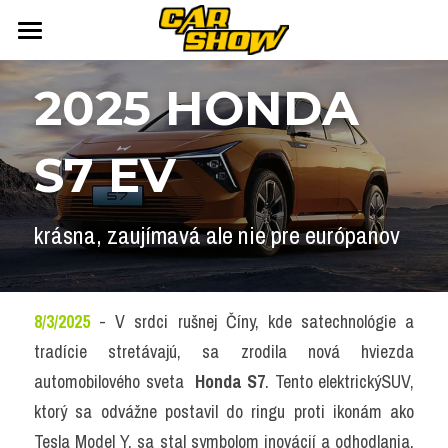
DOMOV
2025 HONDA 
AUTONEWS
S7 EV
ŠPORT
AUKCIE
ARCHÍV
ČLÁNKY
krásna, zaujímavá ale nie pre európanov
NEWSLETTER
KALENDÁR
KONTAKT
Přihlášení
/
Registrace účtu
8/3/2025
 - V srdci rušnej Číny, kde satechnológie a 
Vyhledávání
tradície stretávajú, sa zrodila nová hviezda 
automobilového sveta  
Honda S7
. Tento elektrickýSUV, 
ktorý sa odvážne postavil do ringu proti ikonám ako 
Tesla Model Y, sa stal symbolom inovácií a odhodlania. 