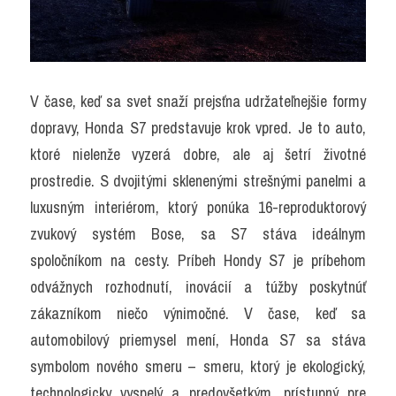
V čase, keď sa svet snaží prejsťna udržateľnejšie formy 
dopravy, Honda S7 predstavuje krok vpred. Je to auto, 
ktoré nielenže vyzerá dobre, ale aj šetrí životné 
prostredie. S dvojitými sklenenými strešnými panelmi a 
luxusným interiérom, ktorý ponúka 16-reproduktorový 
zvukový systém Bose, sa S7 stáva ideálnym 
spoločníkom na cesty. Príbeh Hondy S7 je príbehom 
odvážnych rozhodnutí, inovácií a túžby poskytnúť 
zákazníkom niečo výnimočné. V čase, keď sa 
automobilový priemysel mení, Honda S7 sa stáva 
symbolom nového smeru – smeru, ktorý je ekologický, 
technologicky vyspelý a predovšetkým, prístupný pre 