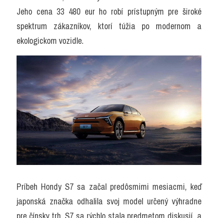
Jeho cena 33 480 eur ho robí prístupným pre široké 
spektrum zákazníkov, ktorí túžia po modernom a 
ekologickom vozidle.
Príbeh Hondy S7 sa začal predôsmimi mesiacmi, keď 
japonská značka odhalila svoj model určený výhradne 
pre čínsky trh. S7 sa rýchlo stala predmetom diskusií, a 