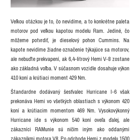
Veľkou otázkou je to, čo nevidíme, a to konkrétne paleta 
motorov pod veľkou kapotou modelu Ram. Jediné, čo 
môžeme potvrdiť, je dieselový pohon Cummins. Na 
kapote nevidíme žiadne označenie týkajúce sa motorov, 
ale nebuďte prekvapení, ak 6,4-litrový Hemi V-8 zostane 
ako základná voľba. V súčasnom vozidle dosahuje výkon 
410 koní a krútiaci moment 429 Nm.
Štandardne dodávaný šesťvalec Hurricane I-6 však 
prekonáva Hemi vo všetkých oblastiach s výkonom 420 
koní a krútiacim momentom 469 Nm. Vysokovýkonný 
Hurricane ide s výkonom 540 koní oveľa ďalej, ale 
zákazníci RAMunie sú ničím iným ako oddanými 
zákazníkmi motora V8. Po odchode Hemi z modelu 1500 