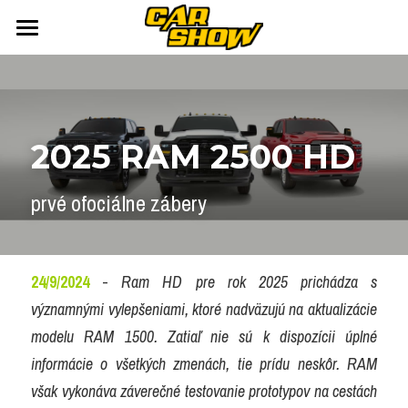
DOMOV
AUTONEWS
2025 RAM 2500 HD
ŠPORT
AUKCIE
ARCHÍV
ČLÁNKY
prvé ofociálne zábery
NEWSLETTER
KALENDÁR
KONTAKT
Přihlášení
/
Registrace účtu
24/9/2024
 - 
Ram HD pre rok 2025 prichádza s 
významnými vylepšeniami, ktoré nadväzujú na aktualizácie 
Vyhledávání
modelu RAM 1500. Zatiaľ nie sú k dispozícii úplné 
informácie o všetkých zmenách, tie prídu neskôr. RAM 
však vykonáva záverečné testovanie prototypov na cestách 