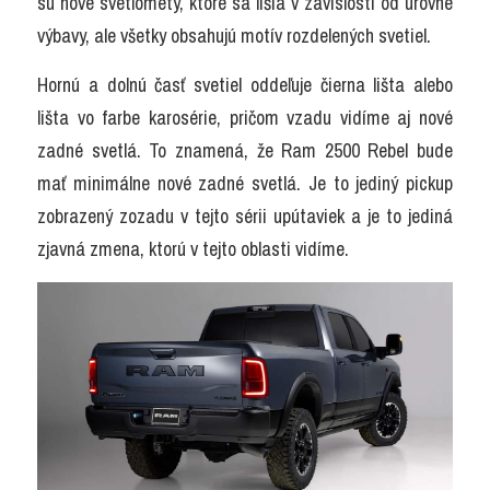
sú nové svetlomety, ktoré sa líšia v závislosti od úrovne 
výbavy, ale všetky obsahujú motív rozdelených svetiel.
Hornú a dolnú časť svetiel oddeľuje čierna lišta alebo 
lišta vo farbe karosérie, pričom vzadu vidíme aj nové 
zadné svetlá. To znamená, že Ram 2500 Rebel bude 
mať minimálne nové zadné svetlá. Je to jediný pickup 
zobrazený zozadu v tejto sérii upútaviek a je to jediná 
zjavná zmena, ktorú v tejto oblasti vidíme.