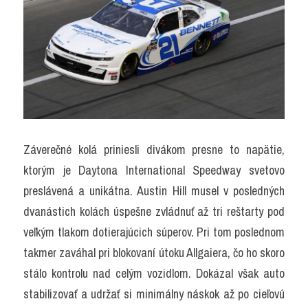
Záverečné kolá priniesli divákom presne to napätie, 
ktorým je Daytona International Speedway svetovo 
preslávená a unikátna. Austin Hill musel v posledných 
dvanástich kolách úspešne zvládnuť až tri reštarty pod 
veľkým tlakom dotierajúcich súperov. Pri tom poslednom 
takmer zaváhal pri blokovaní útoku Allgaiera, čo ho skoro 
stálo kontrolu nad celým vozidlom. Dokázal však auto 
stabilizovať a udržať si minimálny náskok až po cieľovú 