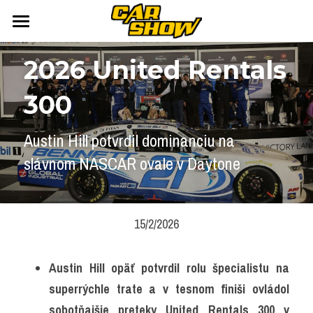
DOMOV
2026 United Rentals 
AUTONEWS
300
ŠPORT
AUKCIE
Austin Hill potvrdil dominanciu na 
ARCHÍV
ČLÁNKY
slávnom NASCAR ovale v Daytone
NEWSLETTER
KALENDÁR
KONTAKT
Přihlášení
/
Registrace účtu
15/2/2026
Vyhledávání
Austin Hill opäť potvrdil rolu špecialistu na 
superrýchle trate a v tesnom finiši ovládol 
sobotňajšie preteky United Rentals 300 v 