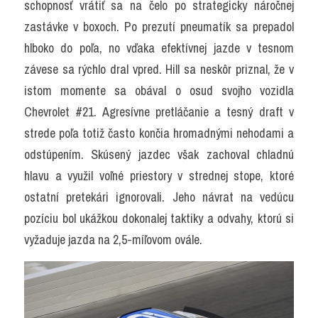
schopnosť vrátiť sa na čelo po strategicky náročnej 
zastávke v boxoch. Po prezutí pneumatík sa prepadol 
hlboko do poľa, no vďaka efektívnej jazde v tesnom 
závese sa rýchlo dral vpred. Hill sa neskôr priznal, že v 
istom momente sa obával o osud svojho vozidla 
Chevrolet #21. Agresívne pretláčanie a tesný draft v 
strede poľa totiž často končia hromadnými nehodami a 
odstúpením. Skúsený jazdec však zachoval chladnú 
hlavu a využil voľné priestory v strednej stope, ktoré 
ostatní pretekári ignorovali. Jeho návrat na vedúcu 
pozíciu bol ukážkou dokonalej taktiky a odvahy, ktorú si 
vyžaduje jazda na 2,5-míľovom ovále.