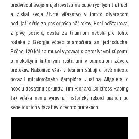
predviedol svoje majstrovstvo na superrýchlych tratiach 
a získal svoje štvrté víťazstvo v tomto otváracom 
podujatí série za posledných päť rokov. Hoci odštartoval 
z prvej pozície, cesta za triumfom nebola pre tohto 
rodáka z Georgie vôbec priamočiara ani jednoduchá. 
Počas 120 kôl sa musel vyrovnať s agresívnymi súpermi 
a niekoľkými kritickými reštartmi v samotnom závere 
pretekov. Nakoniec však v tesnom súboji o prvé miesto 
porazil minuloročného šampióna Justina Allgaiera o 
necelú desatinu sekundy. Tím Richard Childress Racing 
tak vďaka nemu vyrovnal historický rekord piatich po 
sebe idúcich víťazstiev v týchto pretekoch.