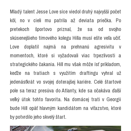
Mladý talent Jesse Love síce viedol druhý najvyšší počet 
kôl, no v cieli mu patrila až deviata priečka. Po 
pretekoch športovo priznal, že sa od svojho 
skúsenejšieho tímového kolegu Hilla musí ešte veľa učiť. 
Love doplatil najmä na prehnanú agresivitu v 
momentoch, ktoré si vyžadovali viac trpezlivosti a 
strategického čakania. Hill mu však môže ísť príkladom, 
keďže na tratiach s využitím draftingu vyhral už 
jedenásťkrát vo svojej doterajšej kariére. Celé štartové 
pole sa teraz presúva do Atlanty, kde sa očakáva ďalší 
veľký útok tohto favorita. Na domácej trati v Georgii 
bude Hill opäť hlavným kandidátom na víťazstvo, ktoré 
by potvrdilo jeho skvelý štart.