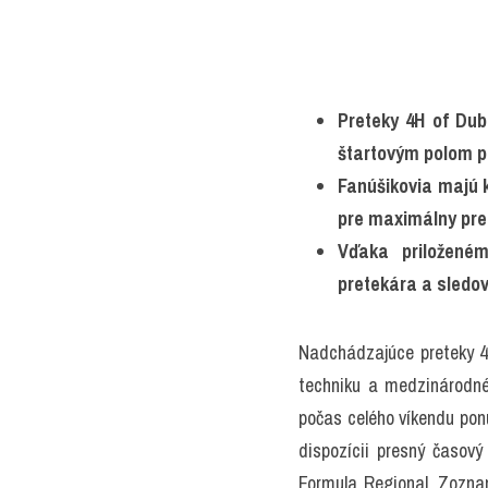
Preteky 4H of Dub
štartovým polom pr
Fanúšikovia majú 
pre maximálny pre
Vďaka priloženém
pretekára a sledov
Nadchádzajúce preteky 4H
techniku a medzinárodné
počas celého víkendu pon
dispozícii presný časový
Formula Regional. Zozna