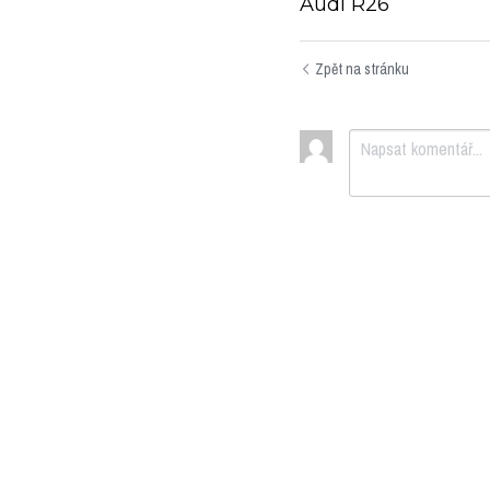
Audi R26
Zpět na stránku
Odeslat
Zr