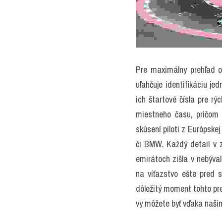
Pre maximálny prehľad o 
uľahčuje identifikáciu je
ich štartové čísla pre rý
miestneho času, pričom 
skúsení piloti z Európskej
či BMW. Každý detail v z
emirátoch zišla v nebýval
na víťazstvo ešte pred 
dôležitý moment tohto pres
vy môžete byť vďaka naši