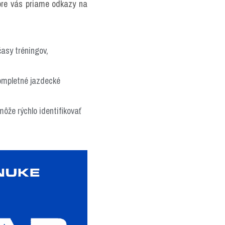
pre vás priame odkazy na 
asy tréningov, 
ompletné jazdecké 
ôže rýchlo identifikovať 