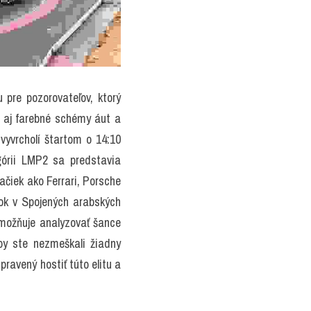
pre pozorovateľov, ktorý 
e aj farebné schémy áut a 
vyvrcholí štartom o 14:10 
órii LMP2 sa predstavia 
ačiek ako Ferrari, Porsche 
ok v Spojených arabských 
umožňuje analyzovať šance 
y ste nezmeškali žiadny 
ravený hostiť túto elitu a 