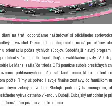
dianí na trati odporúčame naštudovať si oficiálneho sprievodcu 
dnotlivých vozidiel. Dokument obsahuje nielen mená pretekárov, al
chlu orientáciu počas rýchlych súbojov. Sobotňajší hlavný program 
predchádzať mu budú dopoludňajšie kvalifikačné jazdy. V kateg
 série Le Mans, zatiaľ čo trieda GT3 ponúkne súboje prestížnych zn
ozname prihlásených odhaľuje silu konkurencie, ktorá sa tento r
om počte. Tímy už potvrdili svoje finálne zostavy, čo fanúšikom 
samotným zeleným svetlom. Sledujte podrobný harmonogram, ab
tížneho vytrvalostného víkendu v Dubaji. Dubajský autodróm je prip
m informáciám priamo v centre diania.