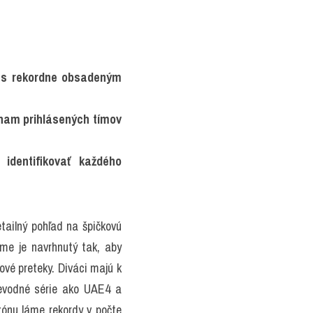
 s rekordne obsadeným 
nam prihlásených tímov 
dentifikovať každého 
ailný pohľad na špičkovú 
e je navrhnutý tak, aby 
é preteky. Diváci majú k 
ievodné série ako UAE4 a 
nu láme rekordy v počte 