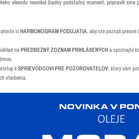
eho víkendu neunikol žiadny podstatný moment, pripravili sme 
iahnite si 
HARMONOGRAM PODUJATIA
, aby ste poznali presné č
 náhľad na 
PREDBEŽNÝ ZOZNAM PRIHLÁSENÝCH
 a spoznajte k
tímov.
prístup k 
SPRIEVODCOVI PRE POZOROVATEĽOV
, ktorý vám pom
ich sfarbenia.