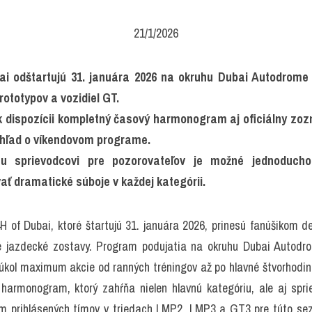
21/1/2026
ai odštartujú 31. januára 2026 na okruhu Dubai Autodrome
ototypov a vozidiel GT.
k dispozícii kompletný časový harmonogram aj oficiálny zoz
hľad o víkendovom programe.
u sprievodcovi pre pozorovateľov je možné jednoducho i
ať dramatické súboje v každej kategórii.
 of Dubai, ktoré štartujú 31. januára 2026, prinesú fanúšikom det
 jazdecké zostavy. Program podujatia na okruhu Dubai Autodrom
úkol maximum akcie od ranných tréningov až po hlavné štvorhodinov
 harmonogram, ktorý zahŕňa nielen hlavnú kategóriu, ale aj spr
m prihlásených tímov v triedach LMP2, LMP3 a GT3 pre túto sezó