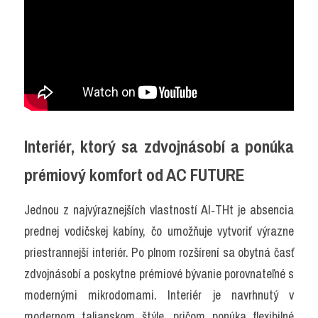
Interiér, ktorý sa zdvojnásobí a ponúka 
prémiový komfort od AC FUTURE
Jednou z najvýraznejších vlastností AI‑THt je absencia 
prednej vodičskej kabíny, čo umožňuje vytvoriť výrazne 
priestrannejší interiér. Po plnom rozšírení sa obytná časť 
zdvojnásobí a poskytne prémiové bývanie porovnateľné s 
modernými mikrodomami. Interiér je navrhnutý v 
modernom talianskom štýle, pričom ponúka flexibilné 