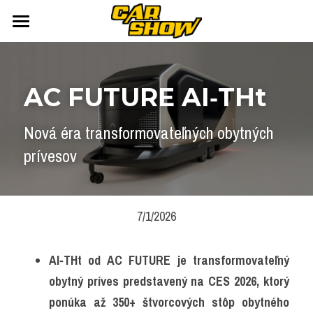
DOMOV
AUTONEWS
AC FUTURE 
AI‑THt
ŠPORT
AUKCIE
Nová éra transformovateľných obytných 
ARCHÍV
ČLÁNKY
prívesov
NEWSLETTER
KALENDÁR
KONTAKT
Přihlášení
/
Registrace účtu
7/1/2026
Vyhledávání
AI‑THt od AC FUTURE je transformovateľný 
obytný príves predstavený na CES 2026, ktorý 
ponúka až 350+ štvorcových stôp obytného 