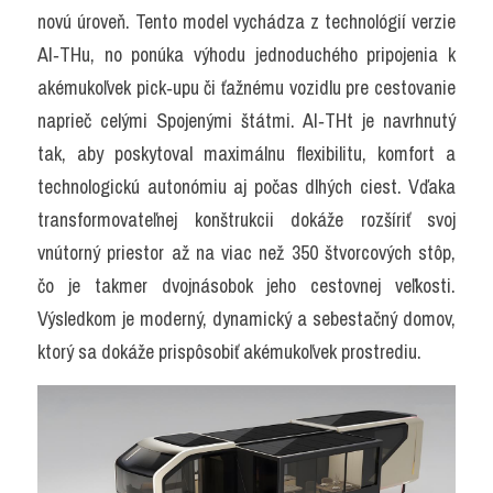
novú úroveň. Tento model vychádza z technológií verzie 
AI‑THu, no ponúka výhodu jednoduchého pripojenia k 
akémukoľvek pick‑upu či ťažnému vozidlu pre cestovanie 
naprieč celými Spojenými štátmi. AI‑THt je navrhnutý 
tak, aby poskytoval maximálnu flexibilitu, komfort a 
technologickú autonómiu aj počas dlhých ciest. Vďaka 
transformovateľnej konštrukcii dokáže rozšíriť svoj 
vnútorný priestor až na viac než 350 štvorcových stôp, 
čo je takmer dvojnásobok jeho cestovnej veľkosti. 
Výsledkom je moderný, dynamický a sebestačný domov, 
ktorý sa dokáže prispôsobiť akémukoľvek prostrediu.