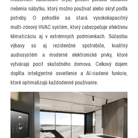
riešenia nábytku, ktorý možno používať alebo skryť podľa 
potreby. O pohodlie sa stará vysokokapacitný 
multi‑zónový HVAC systém, ktorý zabezpečuje efektívnu 
klimatizáciu aj v extrémnych podmienkach. Súčasťou 
výbavy sú aj rezidenčné spotrebiče, kvalitný 
audiosystém a moderné elektronické prvky, ktoré 
vytvárajú pocit skutočného domova. Celkový dojem 
dopĺňa inteligentné osvetlenie a AI‑riadené funkcie, 
ktoré optimalizujú každodenné používanie.