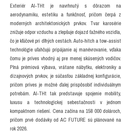
Exteriér AI‑THt je navrhnutý s dôrazom na 
aerodynamiku, estetiku a funkčnosť, pričom čerpá z 
moderných architektonických prvkov. Tvar karosérie 
znižuje odpor vzduchu a zlepšuje dojazd ťažného vozidla, 
čo je kľúčové pri dlhých cestách. Auto‑hitch a tow‑assist 
technológie uľahčujú pripájanie aj manévrovanie, vďaka 
čomu je príves vhodný aj pre menej skúsených vodičov. 
Plná prémiová výbava, vrátane nábytku, elektroniky a 
dizajnových prvkov, je súčasťou základnej konfigurácie, 
pričom príves je možné ďalej prispôsobiť individuálnym 
potrebám. AI‑THt tak predstavuje spojenie mobility, 
luxusu a technologickej sebestačnosti v jednom 
kompaktnom riešení. Cena začína na 158 000 dolároch, 
pričom prvé dodávky od AC FUTURE sú plánované na 
rok 2026.