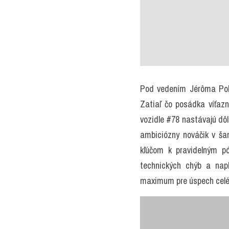
Pod vedením Jérôma Poli
Zatiaľ čo posádka víťaz
vozidle #78 nastávajú dôl
ambiciózny nováčik v šam
kľúčom k pravidelným p
technických chýb a napl
maximum pre úspech celé