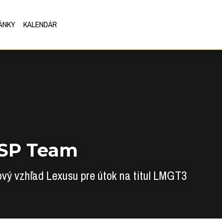
ÁNKY
KALENDÁR
ASP Team
ový vzhľad Lexusu pre útok na titul LMGT3