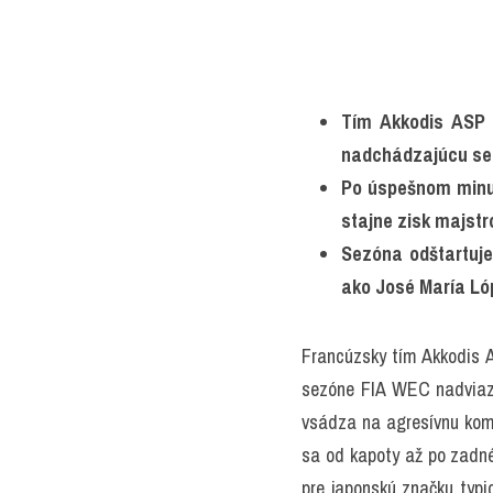
Tím Akkodis ASP p
nadchádzajúcu se
Po úspešnom minulo
stajne zisk majstr
Sezóna odštartuje
ako José María Lóp
Francúzsky tím Akkodis AS
sezóne FIA WEC nadviazať
vsádza na agresívnu kombi
sa od kapoty až po zadné 
pre japonskú značku typic