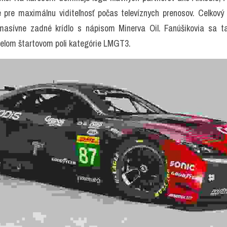
 pre maximálnu viditeľnosť počas televíznych prenosov. Celkový p
asívne zadné krídlo s nápisom Minerva Oil. Fanúšikovia sa ta
 celom štartovom poli kategórie LMGT3.