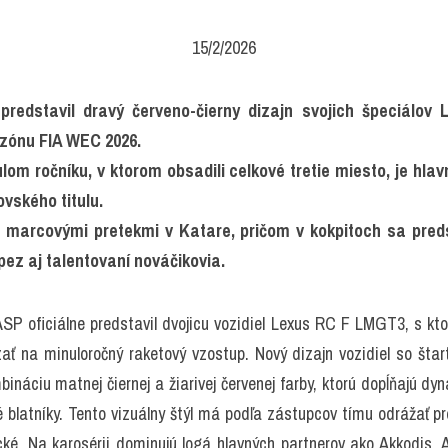
15/2/2026
redstavil dravý červeno-čierny dizajn svojich špeciálov
zónu FIA WEC 2026.
m ročníku, v ktorom obsadili celkové tretie miesto, je hlav
ovského titulu.
 marcovými pretekmi v Katare, pričom v kokpitoch sa preds
ez aj talentovaní nováčikovia.
P oficiálne predstavil dvojicu vozidiel Lexus RC F LMGT3, s ktor
 na minuloročný raketový vzostup. Nový dizajn vozidiel so štar
náciu matnej čiernej a žiarivej červenej farby, ktorú dopĺňajú dyna
blatníky. Tento vizuálny štýl má podľa zástupcov tímu odrážať pre
ké. Na karosérii dominujú logá hlavných partnerov ako Akkodis, Al