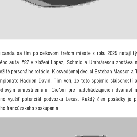
canda sa tím po celkovom treťom mieste z roku 2025 netají tým
ného auta #87 v zložení López, Schmid a Umbrărescu zostáva 
ežité personálne rotácie. K osvedčenej dvojici Esteban Masson a 
pionáte Hadrien David. Tím verí, že toto spojenie skúseností a
ódiovým umiestneniam. Cieľom pre nadchádzajúcich dvanásť me
no využiť potenciál podvozku Lexus. Každý člen posádky je p
ho francúzskeho zoskupenia.