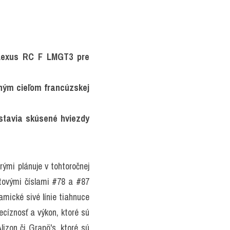
 Lexus RC F LMGT3 pre 
ným cieľom francúzskej 
tavia skúsené hviezdy 
ými plánuje v tohtoročnej 
tovými číslami #78 a #87 
mické sivé línie tiahnuce 
cíznosť a výkon, ktoré sú 
izon či Grapö's, ktoré sú 