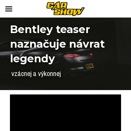
DOMOV
Bentley teaser 
AUTONEWS
naznačuje návrat 
ŠPORT
AUKCIE
legendy
ARCHÍV
ČLÁNKY
 vzácnej a výkonnej
NEWSLETTER
KALENDÁR
KONTAKT
Přihlášení
/
Registrace účtu
Vyhledávání