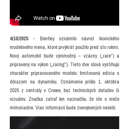
4/10/2025
 - Bentley oznámilo návrat ikonického 
modelového mena, ktoré prvýkrát použilo pred sto rokmi. 
Nový automobil bude výnimočný – vzácny („rare“) a 
pripravený na výkon („raring“). Tieto dve slová vystihujú 
charakter pripravovaného modelu: limitovaná edícia s 
dôrazom na dynamiku. Oznámenie prišlo 1. októbra 
2025 z centrály v Crewe, bez technických detailov či 
vizuálov. Značka zatiaľ len naznačila, že ide o niečo 
mimoriadne. Viac informácií bude zverejnených neskôr.