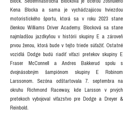
Block. Sedemnásťročná Blocková je dcérou zosnulého 
Kena Blocka a sama je vychádzajúcou hviezdou 
motoristického športu, ktorá sa v roku 2023 stane 
členkou Williams Driver Academy. Blocková sa stane 
najmladšou jazdkyňou v histórii skupiny E a zároveň 
prvou ženou, ktorá bude v tejto triede súťažiť. Ostatné 
vozidlá Dodge budú riadiť víťazi pretekov skupiny E 
Fraser McConnell a Andres Bakkerud spolu s 
dvojnásobným šampiónom skupiny E Robinom 
Larssonom. Sezóna odštartovala 7. septembra na 
okruhu Richmond Raceway, kde Larsson v prvých 
pretekoch vybojoval víťazstvo pre Dodge a Dreyer & 
Reinbold.