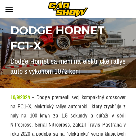
DOMOV
DODGE HORNET 
AUTONEWS
FC1-X
ŠPORT
AUKCIE
Dodge Hornet sa mení na elektrické rallye 
ARCHÍV
ČLÁNKY
auto s výkonom 1072 koní
NEWSLETTER
KALENDÁR
KONTAKT
Přihlášení
/
Registrace účtu
10/9/2024
 - Dodge premenil svoj kompaktný crossover 
na FC1-X, elektrický rallye automobil, ktorý zrýchľuje z 
Vyhledávání
nuly na 100 km/h za 1,5 sekundy a súťaží v sérii 
Nitrocross. Seriál Nitrocross, založil Travis Pastrana v 
roku 2020 a podobá sa na "elektrickú" verziu klasických 