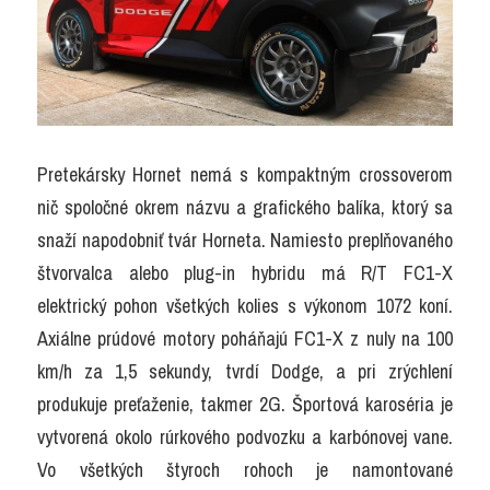
Pretekársky Hornet nemá s kompaktným crossoverom 
nič spoločné okrem názvu a grafického balíka, ktorý sa 
snaží napodobniť tvár Horneta. Namiesto preplňovaného 
štvorvalca alebo plug-in hybridu má R/T FC1-X 
elektrický pohon všetkých kolies s výkonom 1072 koní. 
Axiálne prúdové motory poháňajú FC1-X z nuly na 100 
km/h za 1,5 sekundy, tvrdí Dodge, a pri zrýchlení 
produkuje preťaženie, takmer 2G. Športová karoséria je 
vytvorená okolo rúrkového podvozku a karbónovej vane. 
Vo všetkých štyroch rohoch je namontované 