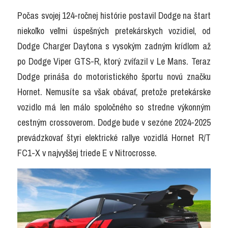
Počas svojej 124-ročnej histórie postavil Dodge na štart 
niekoľko veľmi úspešných pretekárskych vozidiel, od 
Dodge Charger Daytona s vysokým zadným krídlom až 
po Dodge Viper GTS-R, ktorý zvíťazil v Le Mans. Teraz 
Dodge prináša do motoristického športu novú značku 
Hornet. Nemusíte sa však obávať, pretože pretekárske 
vozidlo má len málo spoločného so stredne výkonným 
cestným crossoverom. Dodge bude v sezóne 2024-2025 
prevádzkovať štyri elektrické rallye vozidlá Hornet R/T 
FC1-X v najvyššej triede E v Nitrocrosse.