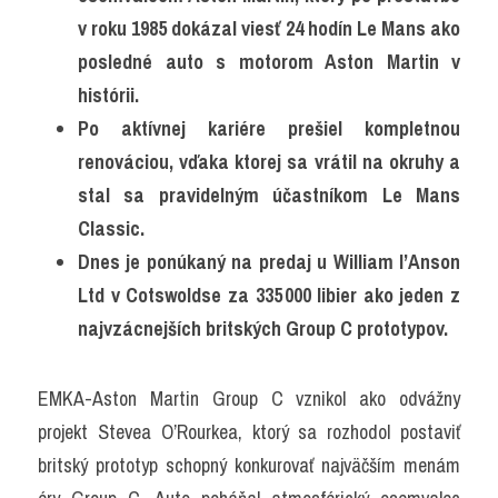
v roku 1985 dokázal viesť 24 hodín Le Mans ako 
posledné auto s motorom Aston Martin v 
histórii.
Po aktívnej kariére prešiel kompletnou 
renováciou, vďaka ktorej sa vrátil na okruhy a 
stal sa pravidelným účastníkom Le Mans 
Classic.
Dnes je ponúkaný na predaj u William I’Anson 
Ltd v Cotswoldse za 335 000 libier ako jeden z 
najvzácnejších britských Group C prototypov.
EMKA-Aston Martin Group C vznikol ako odvážny 
projekt Stevea O’Rourkea, ktorý sa rozhodol postaviť 
britský prototyp schopný konkurovať najväčším menám 