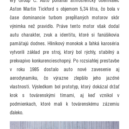
éry Group C. Auto poháňal atmosférický osemvalec 
Aston Martin Tickford s objemom 5,34 litra, čo bola v 
čase dominancie turbom prepĺňaných motorov skôr 
výnimka než pravidlo. Práve tento motor však dodal 
autu charakter, zvuk a identitu, ktoré si fanúšikovia 
pamätajú dodnes. Hliníkový monokok a ľahká karoséria 
vytvorili základ pre stroj, ktorý bol rýchly, stabilný a 
prekvapivo konkurencieschopný. Po rozsiahlej prestavbe 
v roku 1985 dostalo auto nové zavesenie aj 
aerodynamiku, čo výrazne zlepšilo jeho jazdné 
vlastnosti. Výsledkom bol prototyp, ktorý dokázal držať 
krok s továrenskými tímami, aj keď vznikol v 
podmienkach, ktoré mali k továrenskému zázemiu 
ďaleko.