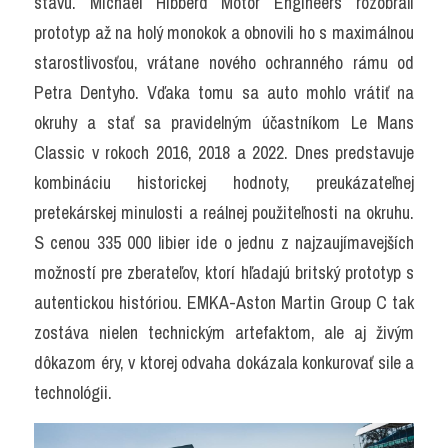
stavu. Michael Hibberd Motor Engineers rozobrali 
prototyp až na holý monokok a obnovili ho s maximálnou 
starostlivosťou, vrátane nového ochranného rámu od 
Petra Dentyho. Vďaka tomu sa auto mohlo vrátiť na 
okruhy a stať sa pravidelným účastníkom Le Mans 
Classic v rokoch 2016, 2018 a 2022. Dnes predstavuje 
kombináciu historickej hodnoty, preukázateľnej 
pretekárskej minulosti a reálnej použiteľnosti na okruhu. 
S cenou 335 000 libier ide o jednu z najzaujímavejších 
možností pre zberateľov, ktorí hľadajú britský prototyp s 
autentickou históriou. EMKA-Aston Martin Group C tak 
zostáva nielen technickým artefaktom, ale aj živým 
dôkazom éry, v ktorej odvaha dokázala konkurovať sile a 
technológii.