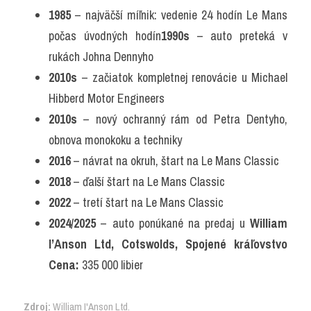
1985
 – najväčší míľnik: vedenie 24 hodín Le Mans 
počas úvodných hodín
1990s
 – auto preteká v 
rukách Johna Dennyho
2010s
 – začiatok kompletnej renovácie u Michael 
Hibberd Motor Engineers
2010s
 – nový ochranný rám od Petra Dentyho, 
obnova monokoku a techniky
2016
 – návrat na okruh, štart na Le Mans Classic
2018
 – ďalší štart na Le Mans Classic
2022
 – tretí štart na Le Mans Classic
2024/2025
 – auto ponúkané na predaj u 
William 
I’Anson Ltd, Cotswolds, Spojené kráľovstvo
Cena:
 335 000 libier
Zdroj:
William I'Anson Ltd.