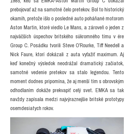
1985, keď sa EMKA-Aston Martin Group C dokázal 
prebojovať až na samotné čelo pretekov. Bol to historický 
okamih, pretože išlo o posledné auto poháňané motorom 
Aston Martin, ktoré viedlo Le Mans, a zároveň o jeden z 
najväčších úspechov britského súkromného tímu v ére 
Group C. Posádku tvorili Steve O’Rourke, Tiff Needell a 
Nick Faure, ktorí dokázali z auta vyťažiť maximum. Aj 
keď konečný výsledok neodrážal dramatický začiatok, 
samotné vedenie pretekov sa stalo legendou. Tento 
moment dodnes pripomína, že aj menší tím s obrovským 
odhodlaním dokáže prekvapiť celý svet. EMKA sa tak 
navždy zapísala medzi najvýraznejšie britské prototypy 
osemdesiatych rokov.