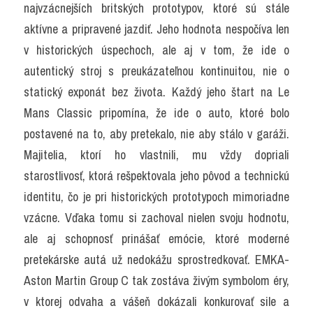
najvzácnejších britských prototypov, ktoré sú stále 
aktívne a pripravené jazdiť. Jeho hodnota nespočíva len 
v historických úspechoch, ale aj v tom, že ide o 
autentický stroj s preukázateľnou kontinuitou, nie o 
statický exponát bez života. Každý jeho štart na Le 
Mans Classic pripomína, že ide o auto, ktoré bolo 
postavené na to, aby pretekalo, nie aby stálo v garáži. 
Majitelia, ktorí ho vlastnili, mu vždy dopriali 
starostlivosť, ktorá rešpektovala jeho pôvod a technickú 
identitu, čo je pri historických prototypoch mimoriadne 
vzácne. Vďaka tomu si zachoval nielen svoju hodnotu, 
ale aj schopnosť prinášať emócie, ktoré moderné 
pretekárske autá už nedokážu sprostredkovať. EMKA-
Aston Martin Group C tak zostáva živým symbolom éry, 
v ktorej odvaha a vášeň dokázali konkurovať sile a 