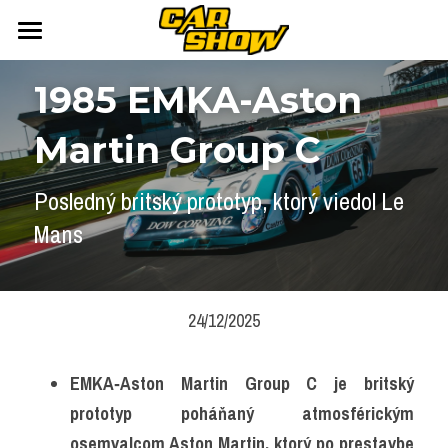
DOMOV
1985 EMKA-Aston 
AUTONEWS
Martin Group C
ŠPORT
AUKCIE
Posledný britský prototyp, ktorý viedol Le 
ARCHÍV
ČLÁNKY
Mans
NEWSLETTER
KALENDÁR
KONTAKT
Přihlášení
/
Registrace účtu
24/12/2025
Vyhledávání
EMKA‑Aston Martin Group C je britský 
prototyp poháňaný atmosférickým 
osemvalcom Aston Martin, ktorý po prestavbe 