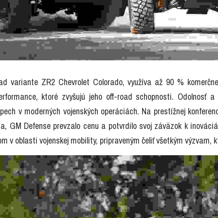
oad variante ZR2 Chevrolet Colorado, využíva až 90 % komerčne
formance, ktoré zvyšujú jeho off-road schopnosti. Odolnosť a v
spech v moderných vojenských operáciách. Na prestížnej konferenc
nia, GM Defense prevzalo cenu a potvrdilo svoj záväzok k inovác
m v oblasti vojenskej mobility, pripraveným čeliť všetkým výzvam, k