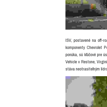
ISV, postavené na off-r
komponenty Chevrolet Per
ponúka, sú kľúčové pre ú
Vehicle v Restone, Virgi
stáva neotrasiteľným lídro