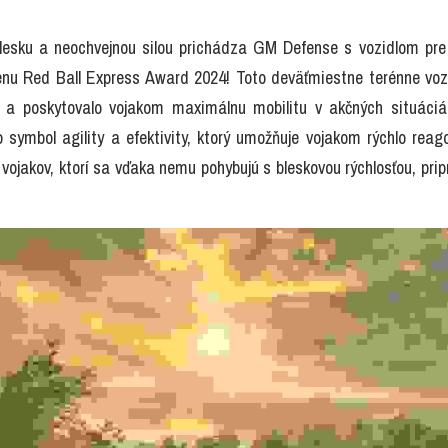
blesku a neochvejnou silou prichádza GM Defense s vozidlom pre 
cenu Red Ball Express Award 2024! Toto deväťmiestne terénne vozid
n a poskytovalo vojakom maximálnu mobilitu v akčných situáciác
o symbol agility a efektivity, ktorý umožňuje vojakom rýchlo reag
vojakov, ktorí sa vďaka nemu pohybujú s bleskovou rýchlosťou, pripr