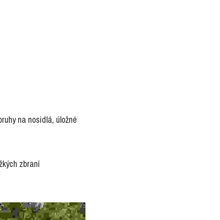
uhy na nosidlá, úložné 
kých zbraní