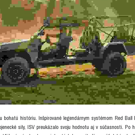
 bohatú históriu. Inšpirované legendárnym systémom Red Ball E
ojenecké sily, ISV preukázalo svoju hodnotu aj v súčasnosti. Po h