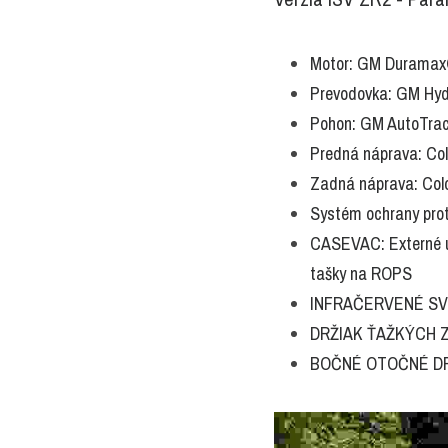
Motor: GM Duramax® 
Prevodovka: GM Hyd
Pohon: GM AutoTrac
Predná náprava: Col
Zadná náprava: Colo
Systém ochrany prot
CASEVAC: Externé uc
tašky na ROPS
INFRAČERVENÉ SVETL
DRŽIAK ŤAŽKÝCH ZBR
BOČNÉ OTOČNÉ DRŽI