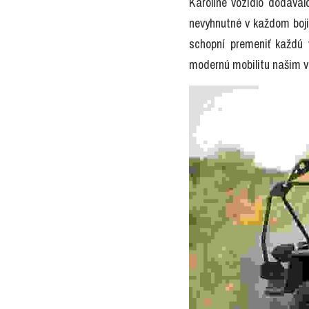
Karolíne vozidlo dodával
nevyhnutné v každom boji. 
schopní premeniť každú 
modernú mobilitu našim vo