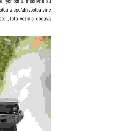
rýchlosť a efektivita sú 
osťou a spoľahlivosťou sme 
e. „Toto vozidlo dodáva 