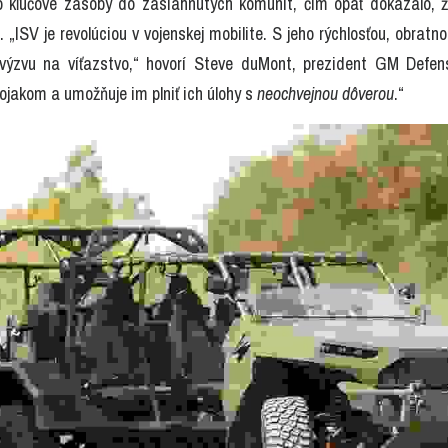
o kľúčové zásoby do zasiahnutých komunít, čím opäť dokázalo, že 
„ISV je revolúciou v vojenskej mobilite. S jeho rýchlosťou, obratn
výzvu na víťazstvo,“ hovorí Steve duMont, prezident GM Defens
jakom a umožňuje im plniť ich úlohy s 
neochvejnou dôverou
.“