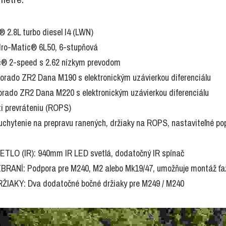
2.8L turbo diesel I4 (LWN)
ro-Matic® 6L50, 6-stupňová
® 2-speed s 2.62 nízkym prevodom
orado ZR2 Dana M190 s elektronickým uzávierkou diferenciálu
rado ZR2 Dana M220 s elektronickým uzávierkou diferenciálu
i prevráteniu (ROPS)
hytenie na prepravu ranených, držiaky na ROPS, nastaviteľné popr
O (IR): 940mm IR LED svetlá, dodatočný IR spínač
ANÍ: Podpora pre M240, M2 alebo Mk19/47, umožňuje montáž ťaž
AKY: Dva dodatočné bočné držiaky pre M249 / M240