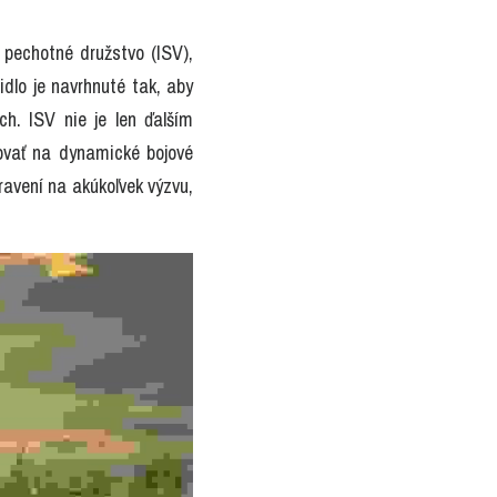
pechotné družstvo (ISV), 
lo je navrhnuté tak, aby 
h. ISV nie je len ďalším 
ovať na dynamické bojové 
avení na akúkoľvek výzvu, 