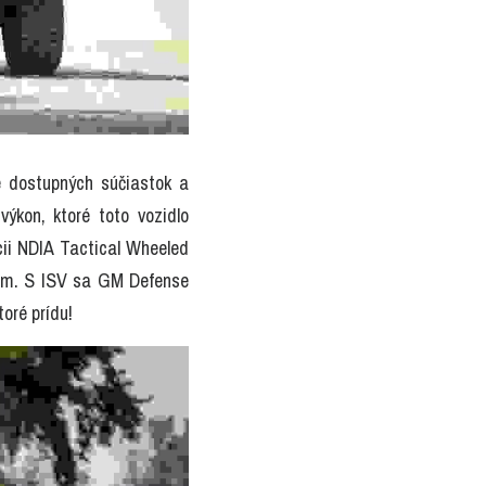
 dostupných súčiastok a 
ýkon, ktoré toto vozidlo 
ii NDIA Tactical Wheeled 
iám. S ISV sa GM Defense 
toré prídu!