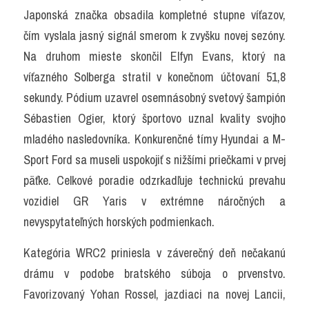
Japonská značka obsadila kompletné stupne víťazov, 
čím vyslala jasný signál smerom k zvyšku novej sezóny. 
Na druhom mieste skončil Elfyn Evans, ktorý na 
víťazného Solberga stratil v konečnom účtovaní 51,8 
sekundy. Pódium uzavrel osemnásobný svetový šampión 
Sébastien Ogier, ktorý športovo uznal kvality svojho 
mladého nasledovníka. Konkurenčné tímy Hyundai a M-
Sport Ford sa museli uspokojiť s nižšími priečkami v prvej 
päťke. Celkové poradie odzrkadľuje technickú prevahu 
vozidiel GR Yaris v extrémne náročných a 
nevyspytateľných horských podmienkach.
Kategória WRC2 priniesla v záverečný deň nečakanú 
drámu v podobe bratského súboja o prvenstvo. 
Favorizovaný Yohan Rossel, jazdiaci na novej Lancii, 