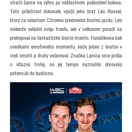
stratil šance na výhru po nešťastnom poškodení kolesa. 
Túto príležitosť dokonale využil jeho brat Léo Rossel, 
ktorý za volantom Citroënu predviedol životnú jazdu. Léo 
nielenže ovládol svoju triedu, ale v celkovom poradí sa 
prebojoval na fantastické šieste miesto. Fanúšikovia boli 
svedkami emotívneho momentu, kedy jeden z bratov v 
cieli smútil a druhý oslavoval. Značka Lancia síce prišla 
o víťaznú trofej, no jej tempo naznačilo obrovský 
potenciál do budúcna.