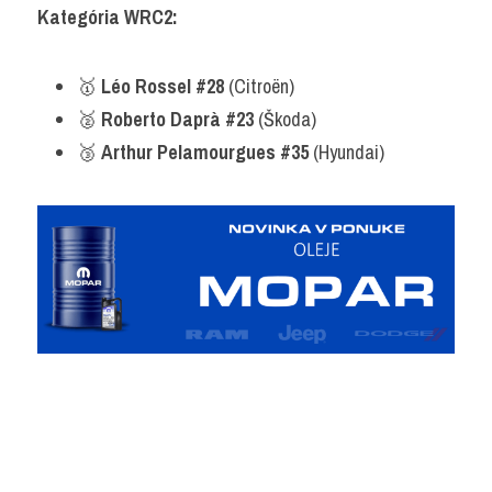
Kategória WRC2:
🥇 
Léo Rossel #28
 (Citroën)
🥈 
Roberto Daprà #23
 (Škoda)
🥉 
Arthur Pelamourgues #35
 (Hyundai)