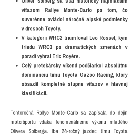
Oliver Solberg sa stal historicky najmladším 
víťazom Rallye Monte-Carlo po tom, čo 
suverénne ovládol náročné alpské podmienky 
v dresoch Toyoty.
V kategórii WRC2 triumfoval Léo Rossel, kým 
triedu WRC3 po dramatických zmenách v 
poradí vyhral Eric Royère.
Celý pretekársky víkend podčiarkol absolútnu 
dominanciu tímu Toyota Gazoo Racing, ktorý 
obsadil kompletné stupne víťazov v hlavnej 
klasifikácii.
Tohtoročná Rallye Monte-Carlo sa zapísala do dejín 
motoršportu vďaka fenomenálnemu výkonu mladého 
Olivera Solberga. Iba 24-ročný jazdec tímu Toyota 