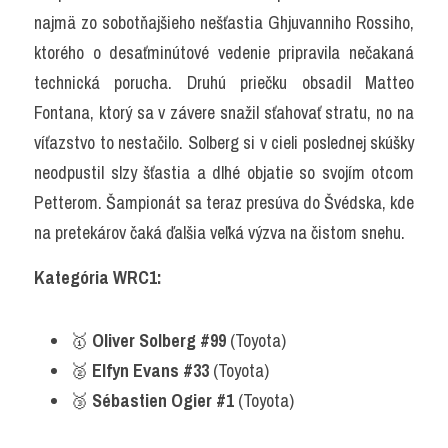
najmä zo sobotňajšieho nešťastia Ghjuvanniho Rossiho, 
ktorého o desaťminútové vedenie pripravila nečakaná 
technická porucha. Druhú priečku obsadil Matteo 
Fontana, ktorý sa v závere snažil sťahovať stratu, no na 
víťazstvo to nestačilo. Solberg si v cieli poslednej skúšky 
neodpustil slzy šťastia a dlhé objatie so svojím otcom 
Petterom. Šampionát sa teraz presúva do Švédska, kde 
na pretekárov čaká ďalšia veľká výzva na čistom snehu.
Kategória WRC1:
🥇 
Oliver Solberg #99
 (Toyota)
🥈 
Elfyn Evans #33
 (Toyota)
🥉 
Sébastien Ogier #1
 (Toyota)