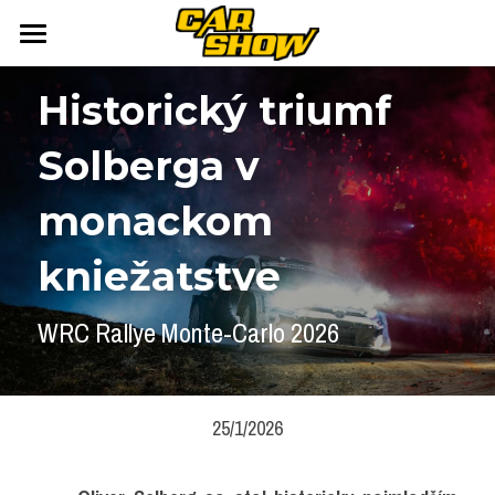
DOMOV
Historický triumf 
AUTONEWS
Solberga v 
ŠPORT
AUKCIE
monackom 
ARCHÍV
ČLÁNKY
kniežatstve
NEWSLETTER
KALENDÁR
WRC Rallye Monte-Carlo 2026
KONTAKT
Přihlášení
/
Registrace účtu
Vyhledávání
25/1/2026