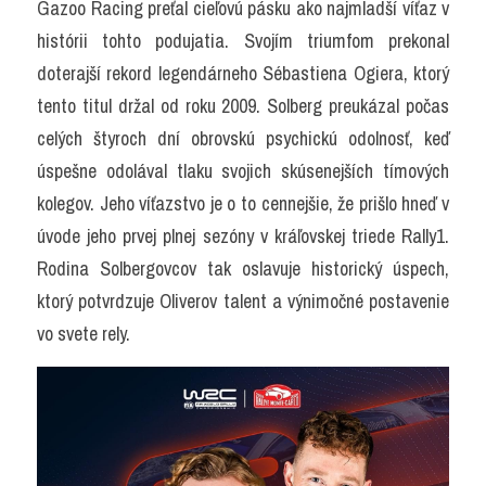
Gazoo Racing preťal cieľovú pásku ako najmladší víťaz v 
histórii tohto podujatia. Svojím triumfom prekonal 
doterajší rekord legendárneho Sébastiena Ogiera, ktorý 
tento titul držal od roku 2009. Solberg preukázal počas 
celých štyroch dní obrovskú psychickú odolnosť, keď 
úspešne odolával tlaku svojich skúsenejších tímových 
kolegov. Jeho víťazstvo je o to cennejšie, že prišlo hneď v 
úvode jeho prvej plnej sezóny v kráľovskej triede Rally1. 
Rodina Solbergovcov tak oslavuje historický úspech, 
ktorý potvrdzuje Oliverov talent a výnimočné postavenie 
vo svete rely.