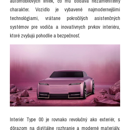
automobilových liniek, čo mu dodáva nezameniteľný 
charakter. Vozidlo je vybavené najmodernejšími 
technológiami, vrátane pokročilých asistenčných 
systémov pre vodiča a inovatívnych prvkov interiéru, 
ktoré zvyšujú pohodlie a bezpečnosť.
Interiér Type 00 je rovnako revolučný ako exteriér, s 
dôrazom na digitálne rozhranie a moderné materiály. 