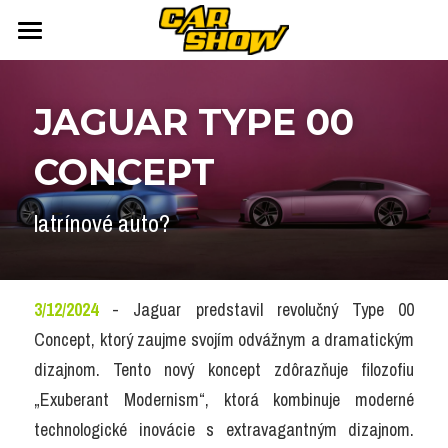
DOMOV
JAGUAR TYPE 00 
AUTONEWS
CONCEPT
ŠPORT
AUKCIE
ARCHÍV
ČLÁNKY
latrínové auto?
NEWSLETTER
KALENDÁR
KONTAKT
Přihlášení
/
Registrace účtu
3/12/2024
 - Jaguar predstavil revolučný Type 00 
Concept, ktorý zaujme svojím odvážnym a dramatickým 
Vyhledávání
dizajnom. Tento nový koncept zdôrazňuje filozofiu 
„Exuberant Modernism“, ktorá kombinuje moderné 
technologické inovácie s extravagantným dizajnom. 