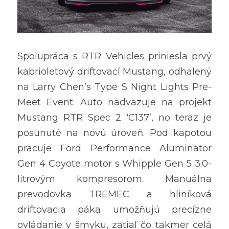
Spolupráca s RTR Vehicles priniesla prvý 
kabrioletový driftovací Mustang, odhalený 
na Larry Chen’s Type S Night Lights Pre-
Meet Event. Auto nadväzuje na projekt 
Mustang RTR Spec 2 ‘C137’, no teraz je 
posunuté na novú úroveň. Pod kapotou 
pracuje Ford Performance Aluminator 
Gen 4 Coyote motor s Whipple Gen 5 3.0-
litrovým kompresorom. Manuálna 
prevodovka TREMEC a hliníková 
driftovacia páka umožňujú precízne 
ovládanie v šmyku, zatiaľ čo takmer celá 