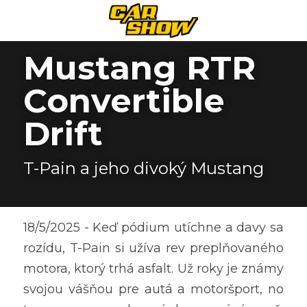
Mustang RTR 
Convertible 
Drift
T-Pain a jeho divoký Mustang
18/5/2025 - Keď pódium utíchne a davy sa 
rozídu, T-Pain si užíva rev preplňovaného 
motora, ktorý trhá asfalt. Už roky je známy 
svojou vášňou pre autá a motoršport, no 