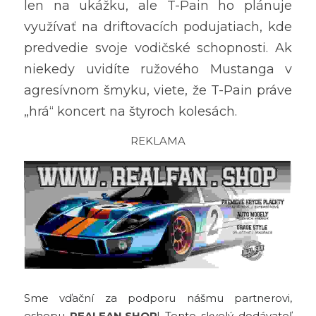
len na ukážku, ale T-Pain ho plánuje 
využívať na driftovacích podujatiach, kde 
predvedie svoje vodičské schopnosti. Ak 
niekedy uvidíte ružového Mustanga v 
agresívnom šmyku, viete, že T-Pain práve 
„hrá“ koncert na štyroch kolesách.
REKLAMA
Sme vďační za podporu nášmu partnerovi, 
eshopu 
REALFAN.SHOP
! Tento skvelý dodávateľ 