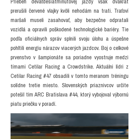
Priebeh deväťdesiatminútovej jazdy však dvakrát 
prerušili červené vlajky kvôli nehodám na trati. Traťoví 
maršali museli zasahovať, aby bezpečne odpratali 
vozidlá a opravili poškodené technologické bariéry. Tie 
podľa oficiálnych správ splnili svoju úlohu a úspešne 
pohltili energiu nárazov viacerých jazdcov. Boj o celkové 
prvenstvo v šampionáte sa poriadne vyostruje medzi 
tímami Cetilar Racing a Crowdstrike. Aktuálni lídri z 
Cetilar Racing #47 obsadili v tomto meranom tréningu 
solídne tretie miesto. Slovenských priaznivcov určite 
potešil tím ARC Bratislava #44, ktorý vybojoval výbornú 
piatu priečku v poradí.