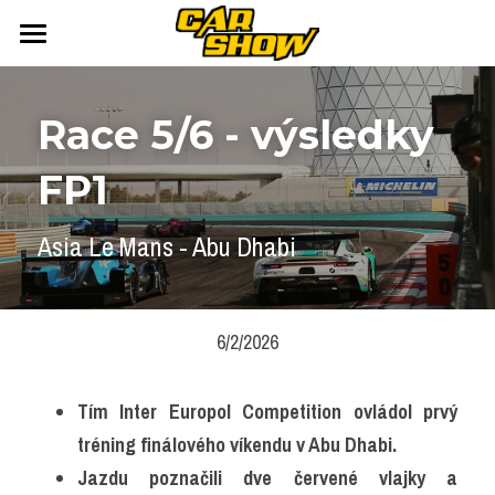
DOMOV
Race 5/6 - výsledky 
AUTONEWS
FP1
ŠPORT
AUKCIE
ARCHÍV
ČLÁNKY
Asia Le Mans - Abu Dhabi
NEWSLETTER
KALENDÁR
KONTAKT
Přihlášení
/
Registrace účtu
6/2/2026
Vyhledávání
Tím Inter Europol Competition ovládol prvý 
tréning finálového víkendu v Abu Dhabi.
Jazdu poznačili dve červené vlajky a 