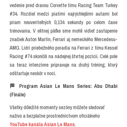
vedenie pred dravou Corvette tímu Racing Team Turkey 
#34. Rozdiel medzi piatimi najrýchlejšími autami bol 
priam neuveriteľných 0,134 sekundy po celom čase 
trénovania. V elitnej päťke sme mohli vidieť zastúpenie 
značiek Aston Martin, Ferrari aj nemeckého Mercedesu-
AMG. Lídri priebežného poradia na Ferrari z tímu Kessel 
Racing #74 skončili na nádejnej štvrtej pozícii. Celé pole 
sa teraz intenzívne pripravuje na druhý tréning, ktorý 
odštartuje neskôr v noci.
🏁 Program Asian Le Mans Series: Abu Dhabi 
(Finále)
Všetky dôležité momenty sezóny môžete sledovať 
naživo a bezplatne prostredníctvom oficiálneho 
YouTube kanála Asian Le Mans
.