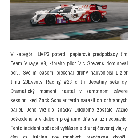
V kategórii LMP3 potvrdil papierové predpoklady tím 
Team Virage #8, ktorého pilot Vic Stevens dominoval 
poľu. Svojím časom prekonal druhý najrýchlejší Ligier 
tímu 23Events Racing #23 o tri desatiny sekundy. 
Dramatický moment nastal v samotnom závere 
session, keď Zack Scoular tvrdo narazil do ochranných 
bariér. Jeho vozidlo značky Duqueine zostalo vážne 
poškodené a v ďalšom programe dňa sa už neobjavilo. 
Tento incident spôsobil vyhlásenie druhej červenej vlajky, 
čím sa tréning pre mnohých predčasne skončil. 