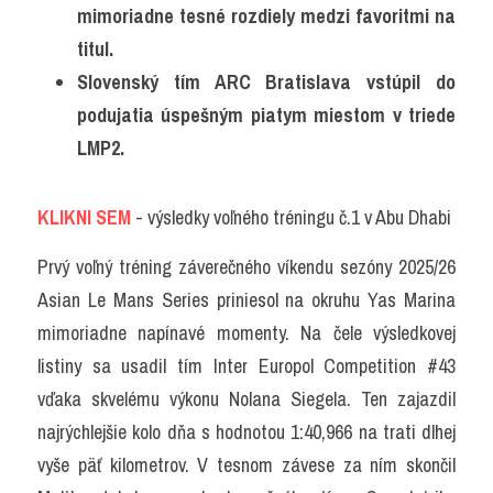
mimoriadne tesné rozdiely medzi favoritmi na 
titul. 
Slovenský tím ARC Bratislava vstúpil do 
podujatia úspešným piatym miestom v triede 
LMP2.
KLIKNI SEM
 - výsledky voľného tréningu č.1 v Abu Dhabi
Prvý voľný tréning záverečného víkendu sezóny 2025/26 
Asian Le Mans Series priniesol na okruhu Yas Marina 
mimoriadne napínavé momenty. Na čele výsledkovej 
listiny sa usadil tím Inter Europol Competition #43 
vďaka skvelému výkonu Nolana Siegela. Ten zajazdil 
najrýchlejšie kolo dňa s hodnotou 1:40,966 na trati dlhej 
vyše päť kilometrov. V tesnom závese za ním skončil 