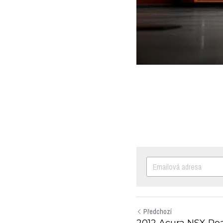
Předchozí
2012 Acura NSX Ro