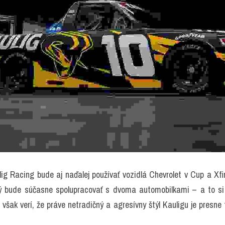
ig Racing bude aj naďalej používať vozidlá Chevrolet v Cup a Xfini
rý bude súčasne spolupracovať s dvoma automobilkami – a to si 
však verí, že práve netradičný a agresívny štýl Kauligu je presne t