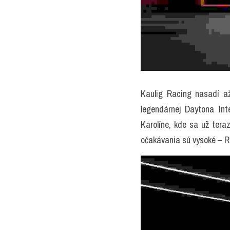
Kaulig Racing nasadí až
legendárnej Daytona In
Karolíne, kde sa už tera
očakávania sú vysoké – Ram