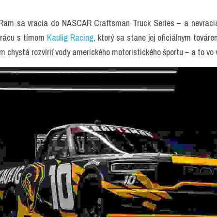
 Ram sa vracia do NASCAR Craftsman Truck Series – a nevracia 
prácu s tímom 
Kaulig Racing
, ktorý sa stane jej oficiálnym továr
 chystá rozvíriť vody amerického motoristického športu – a to vo v