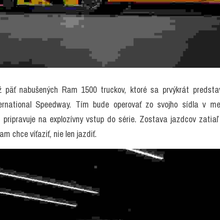
 päť nabušených Ram 1500 truckov, ktoré sa prvýkrát predstav
ternational Speedway. Tím bude operovať zo svojho sídla v me
z pripravuje na explozívny vstup do série. Zostava jazdcov zatiaľ
 chce víťaziť, nie len jazdiť.