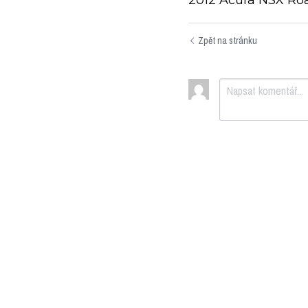
Zpět na stránku
Odeslat
Zr