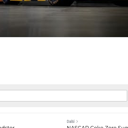
Další
adster
NASCAR Coke Zero Sug