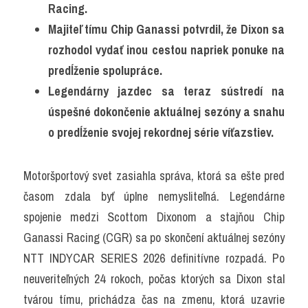
Racing.
Majiteľ tímu Chip Ganassi potvrdil, že Dixon sa 
rozhodol vydať inou cestou napriek ponuke na 
predĺženie spolupráce.
Legendárny jazdec sa teraz sústredí na 
úspešné dokončenie aktuálnej sezóny a snahu 
o predĺženie svojej rekordnej série víťazstiev.
Motoršportový svet zasiahla správa, ktorá sa ešte pred 
časom zdala byť úplne nemysliteľná. Legendárne 
spojenie medzi Scottom Dixonom a stajňou Chip 
Ganassi Racing (CGR) sa po skončení aktuálnej sezóny 
NTT INDYCAR SERIES 2026 definitívne rozpadá. Po 
neuveriteľných 24 rokoch, počas ktorých sa Dixon stal 
tvárou tímu, prichádza čas na zmenu, ktorá uzavrie 