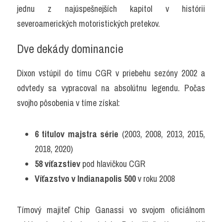
jednu z najúspešnejších kapitol v histórii 
severoamerických motoristických pretekov.
Dve dekády dominancie
Dixon vstúpil do tímu CGR v priebehu sezóny 2002 a 
odvtedy sa vypracoval na absolútnu legendu. Počas 
svojho pôsobenia v tíme získal:
6 titulov majstra série
 (2003, 2008, 2013, 2015, 
2018, 2020)
58 víťazstiev
 pod hlavičkou CGR
Víťazstvo v Indianapolis 500
 v roku 2008
Tímový majiteľ Chip Ganassi vo svojom oficiálnom 