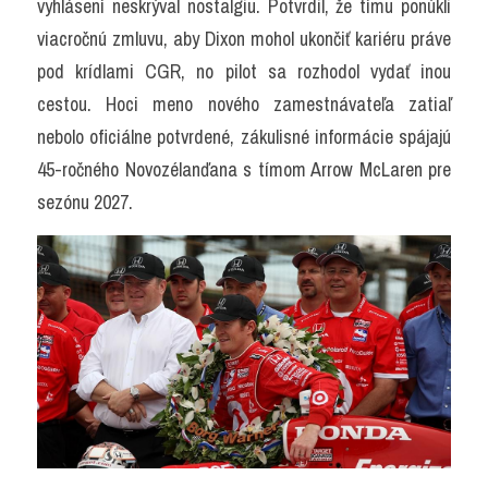
vyhlásení neskrýval nostalgiu. Potvrdil, že tímu ponúkli 
viacročnú zmluvu, aby Dixon mohol ukončiť kariéru práve 
pod krídlami CGR, no pilot sa rozhodol vydať inou 
cestou. Hoci meno nového zamestnávateľa zatiaľ 
nebolo oficiálne potvrdené, zákulisné informácie spájajú 
45-ročného Novozélanďana s tímom Arrow McLaren pre 
sezónu 2027.