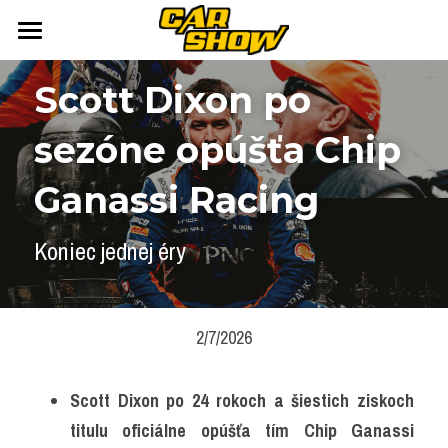
DOMOV
Scott Dixon po 
AUTONEWS
sezóne opúšťa Chip 
ŠPORT
AUKCIE
Ganassi Racing
ARCHÍV
ČLÁNKY
Koniec jednej éry
NEWSLETTER
KALENDÁR
KONTAKT
Přihlášení
/
Registrace účtu
2/7/2026
Vyhledávání
Scott Dixon po 24 rokoch a šiestich ziskoch 
titulu oficiálne opúšťa tím Chip Ganassi 