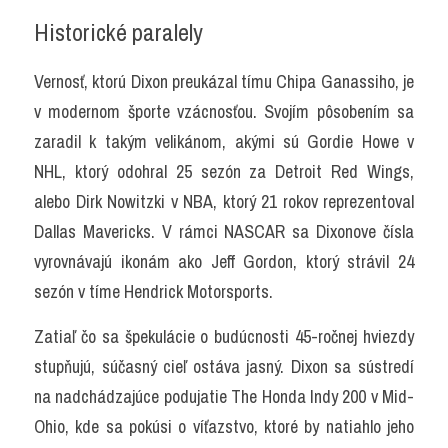
Historické paralely
Vernosť, ktorú Dixon preukázal tímu Chipa Ganassiho, je 
v modernom športe vzácnosťou. Svojím pôsobením sa 
zaradil k takým velikánom, akými sú Gordie Howe v 
NHL, ktorý odohral 25 sezón za Detroit Red Wings, 
alebo Dirk Nowitzki v NBA, ktorý 21 rokov reprezentoval 
Dallas Mavericks. V rámci NASCAR sa Dixonove čísla 
vyrovnávajú ikonám ako Jeff Gordon, ktorý strávil 24 
sezón v tíme Hendrick Motorsports.
Zatiaľ čo sa špekulácie o budúcnosti 45-ročnej hviezdy 
stupňujú, súčasný cieľ ostáva jasný. Dixon sa sústredí 
na nadchádzajúce podujatie The Honda Indy 200 v Mid-
Ohio, kde sa pokúsi o víťazstvo, ktoré by natiahlo jeho 