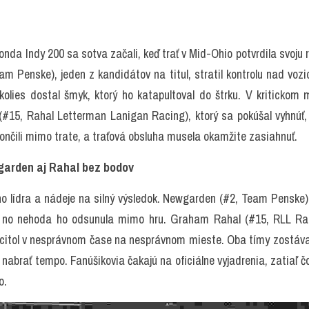
onda Indy 200 sa sotva začali, keď trať v Mid-Ohio potvrdila svoju r
 Penske), jeden z kandidátov na titul, stratil kontrolu nad vozid
olies dostal šmyk, ktorý ho katapultoval do štrku. V kriticko
#15, Rahal Letterman Lanigan Racing), ktorý sa pokúšal vyhnúť, n
nčili mimo trate, a traťová obsluha musela okamžite zasiahnuť.
wgarden aj Rahal bez bodov
ho lídra a nádeje na silný výsledok. Newgarden (#2, Team Penske) b
, no nehoda ho odsunula mimo hru. Graham Rahal (#15, RLL Racin
citol v nesprávnom čase na nesprávnom mieste. Oba tímy zostávajú
 nabrať tempo. Fanúšikovia čakajú na oficiálne vyjadrenia, zatiaľ č
o.