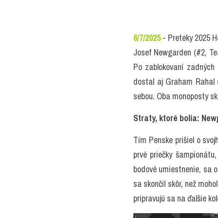
6/7/2025
 - Preteky 2025 H
Josef Newgarden (#2, Team
Po zablokovaní zadných k
dostal aj Graham Rahal (
sebou. Oba monoposty sko
Straty, ktoré bolia: Ne
Tím Penske prišiel o svoj
prvé priečky šampionátu
bodové umiestnenie, sa o
sa skončil skôr, než mohol
pripravujú sa na ďalšie kol