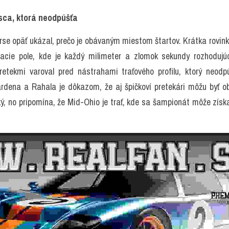
sca, ktorá neodpúšťa
e opäť ukázal, prečo je obávaným miestom štartov. Krátka rovinka
cie pole, kde je každý milimeter a zlomok sekundy rozhodujúci
etekmi varoval pred nástrahami traťového profilu, ktorý neodp
dena a Rahala je dôkazom, že aj špičkoví pretekári môžu byť o
, no pripomína, že Mid-Ohio je trať, kde sa šampionát môže získať,