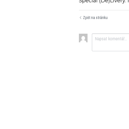
Special (De)Livery:
Zpět na stránku
Odeslat
Zr