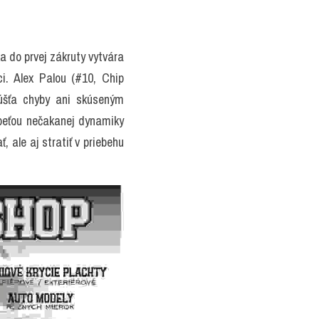
 do prvej zákruty vytvára 
. Alex Palou (#10, Chip 
úšťa chyby ani skúseným 
beťou nečakanej dynamiky 
 ale aj stratiť v priebehu 