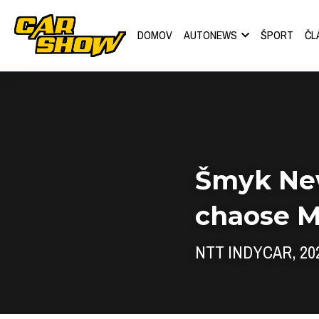
DOMOV
AUTONEWS
ŠPORT
ČL
Šmyk New
chaose M
NTT INDYCAR, 
20