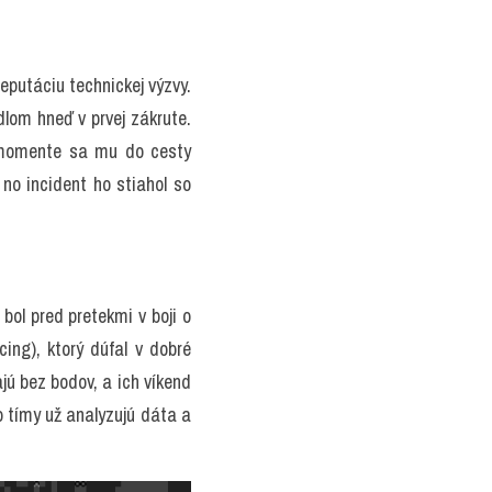
eputáciu technickej výzvy. 
lom hneď v prvej zákrute. 
m momente sa mu do cesty 
o incident ho stiahol so 
ol pred pretekmi v boji o 
g), ktorý dúfal v dobré 
 bez bodov, a ich víkend 
o tímy už analyzujú dáta a 