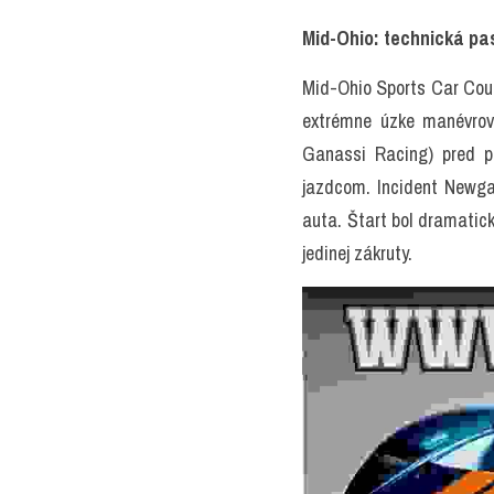
Mid-Ohio: technická pa
Mid-Ohio Sports Car Cours
extrémne úzke manévrova
Ganassi Racing) pred pr
jazdcom. Incident Newgar
auta. Štart bol dramatický
jedinej zákruty.