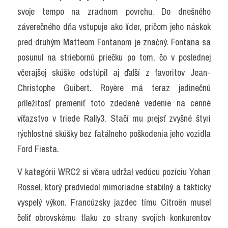
svoje tempo na zradnom povrchu. Do dnešného 
záverečného dňa vstupuje ako líder, pričom jeho náskok 
pred druhým Matteom Fontanom je značný. Fontana sa 
posunul na striebornú priečku po tom, čo v poslednej 
včerajšej skúške odstúpil aj ďalší z favoritov Jean-
Christophe Guibert. Royère má teraz jedinečnú 
príležitosť premeniť toto zdedené vedenie na cenné 
víťazstvo v triede Rally3. Stačí mu prejsť zvyšné štyri 
rýchlostné skúšky bez fatálneho poškodenia jeho vozidla 
Ford Fiesta.
V kategórii WRC2 si včera udržal vedúcu pozíciu Yohan 
Rossel, ktorý predviedol mimoriadne stabilný a takticky 
vyspelý výkon. Francúzsky jazdec tímu Citroën musel 
čeliť obrovskému tlaku zo strany svojich konkurentov 