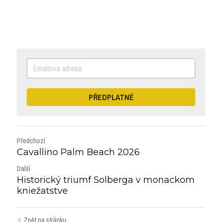
PŘEDPLATNÉ
Předchozí
Cavallino Palm Beach 2026
Další
Historický triumf Solberga v monackom
kniežatstve
Zpět na stránku