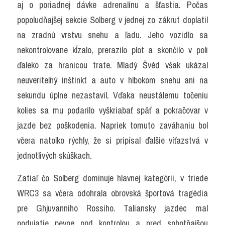
aj o poriadnej dávke adrenalínu a šťastia. Počas 
popoludňajšej sekcie Solberg v jednej zo zákrut doplatil 
na zradnú vrstvu snehu a ľadu. Jeho vozidlo sa 
nekontrolovane kĺzalo, prerazilo plot a skončilo v poli 
ďaleko za hranicou trate. Mladý Švéd však ukázal 
neuveriteľný inštinkt a auto v hlbokom snehu ani na 
sekundu úplne nezastavil. Vďaka neustálemu točeniu 
kolies sa mu podarilo vyškriabať späť a pokračovar v 
jazde bez poškodenia. Napriek tomuto zaváhaniu bol 
včera natoľko rýchly, že si pripísal ďalšie víťazstvá v 
jednotlivých skúškach.
Zatiaľ čo Solberg dominuje hlavnej kategórii, v triede 
WRC3 sa včera odohrala obrovská športová tragédia 
pre Ghjuvanniho Rossiho. Taliansky jazdec mal 
podujatie pevne pod kontrolou a pred sobotňajšou 