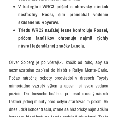
V kategórii WRC3 prišiel o obrovský náskok 
nešťastný Rossi, čím prenechal vedenie 
skúsenému Royèrovi. 
Triedu WRC2 naďalej tesne kontroluje Rossel, 
pričom fanúšikov ohromuje najmä rýchly 
návrat legendárnej značky Lancia.
Oliver Solberg je po včerajšku krôčik od toho, aby sa 
nezmazateľne zapísal do histórie Rallye Monte-Carlo. 
Počas náročnej soboty predviedol v dresoch Toyoty 
mimoriadne vyzretý výkon a upevnil si svoju vedúcu 
pozíciu. Do dnešného finále si priniesol luxusný náskok 
takmer jednej minúty pred celým štartovacím polom. Ak 
dnes udrží koncentráciu, stane sa historicky najmladším 