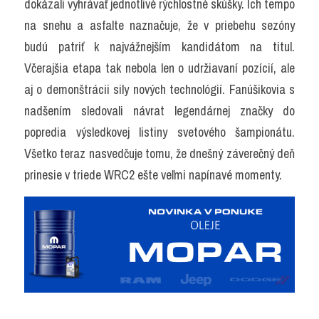
dokázali vyhrávať jednotlivé rýchlostné skúšky. Ich tempo 
na snehu a asfalte naznačuje, že v priebehu sezóny 
budú patriť k najvážnejším kandidátom na titul. 
Včerajšia etapa tak nebola len o udržiavaní pozícií, ale 
aj o demonštrácii sily nových technológií. Fanúšikovia s 
nadšením sledovali návrat legendárnej značky do 
popredia výsledkovej listiny svetového šampionátu. 
Všetko teraz nasvedčuje tomu, že dnešný záverečný deň 
prinesie v triede WRC2 ešte veľmi napínavé momenty.