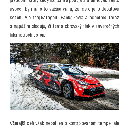
jazdcom, ktorý kedy na tomto podujatí triumfoval. Tento 
úspech by mal o to väčšiu váhu, že ide o jeho debutovú 
sezónu v elitnej kategórii. Fanúšikovia aj odborníci teraz 
s napätím sledujú, či tento obrovský tlak v záverečných 
kilometroch ustojí.
Včerajší deň však nebol len o kontrolovanom tempe, ale 