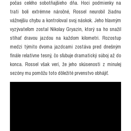
počas celého sobotňajšieho dňa. Hoci podmienky na 
trati boli extrémne náročné, Rossel neurobil žiadnu 
vážnejšiu chybu a kontroloval svoj náskok. Jeho hlavným 
vyzývateľom zostal Nikolay Gryazin, ktorý sa ho snažil 
stíhať dravou jazdou na každom kilometri. Rozostup 
medzi týmito dvoma jazdcami zostáva pred dnešným 
finále relatívne tesný, čo sľubuje dramatický súboj až do 
konca. Rossel však verí, že jeho skúsenosti z minulej 
sezóny mu pomôžu toto dôležité prvenstvo obhájiť.