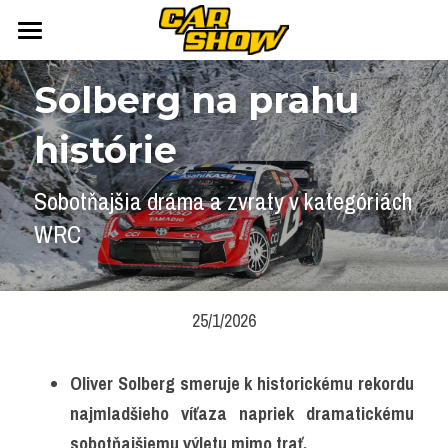
DOMOV
Solberg na prahu 
AUTONEWS
histórie
ŠPORT
AUKCIE
Sobotňajšia dráma a zvraty v kategóriách 
ARCHÍV
ČLÁNKY
WRC
NEWSLETTER
KALENDÁR
KONTAKT
Přihlášení
/
Registrace účtu
25/1/2026
Vyhledávání
Oliver Solberg smeruje k historickému rekordu 
najmladšieho víťaza napriek dramatickému 
sobotňajšiemu výletu mimo trať.