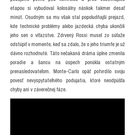
etapou si vybudoval kolosálny náskok takmer desať 
minút. Osudným sa mu však stal popoludňajší prejazd, 
kde technické problémy alebo jazdecká chyba ukončili 
jeho sen o víťazstve. Zdrvený Rossi musel zo súťaže 
odstúpiť v momente, keď sa zdalo, že o jeho triumfe je už 
dávno rozhodnuté. Táto nečakaná dráma úplne zmenila 
poradie a šancu na úspech ponúkla ostatným 
prenasledovateľom. Monte-Carlo opäť potvrdilo svoju 
povesť nevyspytateľného podujatia, ktoré neodpúšťa 
chyby ani v záverečnej fáze.