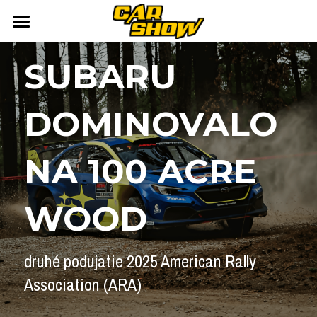
DOMOV
SUBARU 
AUTONEWS
DOMINOVALO 
ŠPORT
AUKCIE
ARCHÍV
ČLÁNKY
NA 100 ACRE 
NEWSLETTER
KALENDÁR
WOOD
KONTAKT
Přihlášení
/
Registrace účtu
Vyhledávání
druhé podujatie 
2025 American Rally 
Association (ARA)