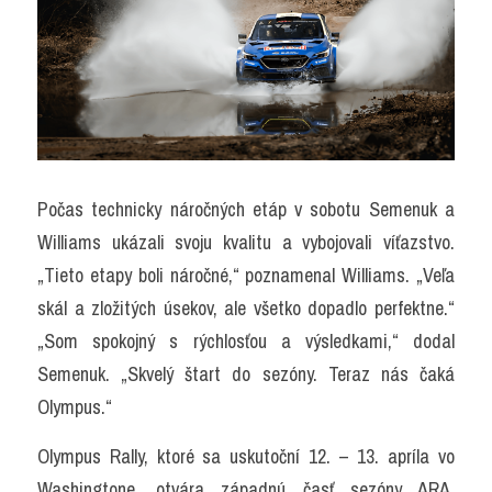
Počas technicky náročných etáp v sobotu Semenuk a 
Williams ukázali svoju kvalitu a vybojovali víťazstvo. 
„Tieto etapy boli náročné,“ poznamenal Williams. „Veľa 
skál a zložitých úsekov, ale všetko dopadlo perfektne.“ 
„Som spokojný s rýchlosťou a výsledkami,“ dodal 
Semenuk. „Skvelý štart do sezóny. Teraz nás čaká 
Olympus.“
Olympus Rally, ktoré sa uskutoční 12. – 13. apríla vo 
Washingtone, otvára západnú časť sezóny ARA. 