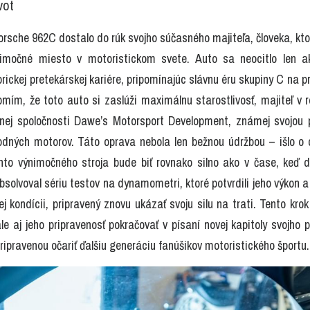
vot
orsche 962C dostalo do rúk svojho súčasného majiteľa, človeka, ktor
imočné miesto v motoristickom svete. Auto sa neocitlo len ak
orickej pretekárskej kariére, pripomínajúc slávnu éru skupiny C na p
omím, že toto auto si zaslúži maximálnu starostlivosť, majiteľ v 
ej spoločnosti Dawe’s Motorsport Development, známej svojou p
odných motorov. Táto oprava nebola len bežnou údržbou – išlo o d
hto výnimočného stroja bude biť rovnako silno ako v čase, keď d
olvoval sériu testov na dynamometri, ktoré potvrdili jeho výkon a s
j kondícii, pripravený znovu ukázať svoju silu na trati. Tento krok
ale aj jeho pripravenosť pokračovať v písaní novej kapitoly svojho 
ripravenou očariť ďalšiu generáciu fanúšikov motoristického športu.