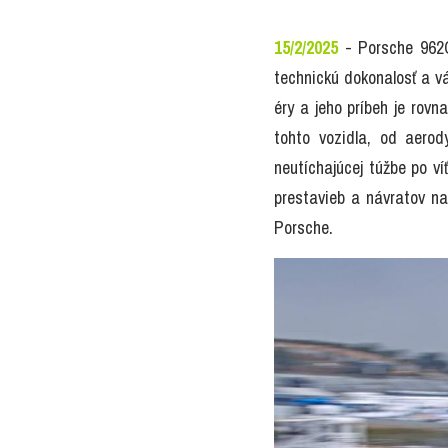
15/2/2025
 - Porsche 962C
technickú dokonalosť a vá
éry a jeho príbeh je rovn
tohto vozidla, od aerod
neutíchajúcej túžbe po ví
prestavieb a návratov na
Porsche.