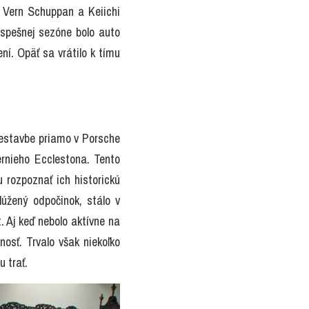
 Vern Schuppan a Keiichi 
spešnej sezóne bolo auto 
í. Opäť sa vrátilo k tímu 
estavbe priamo v Porsche 
rnieho Ecclestona. Tento 
rozpoznať ich historickú 
úžený odpočinok, stálo v 
 Aj keď nebolo aktívne na 
osť. Trvalo však niekoľko 
u trať.