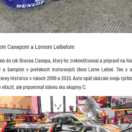
ceom Canepom a Lornom Leibelom
o do rúk Brucea Canepa, ktorý ho zrekonštruoval a pripravil na his
ár a šampión v pretekoch motorových člnov Lorne Leibel. Ten s a
erey Historics v rokoch 2009 a 2010. Auto opäť ukázalo svoju rýchlosť
 víťaziť, ale pripomínať slávnu éru skupiny C.