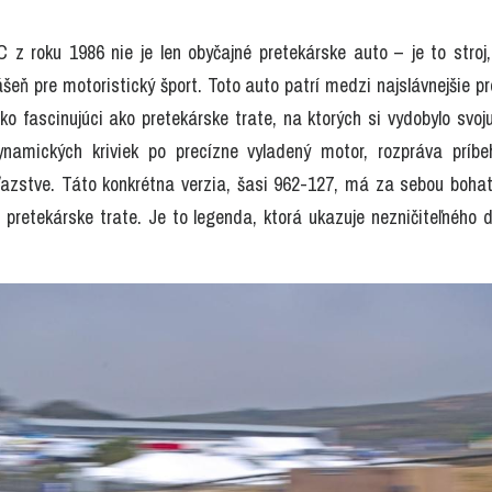
 z roku 1986 nie je len obyčajné pretekárske auto – je to stroj, 
šeň pre motoristický šport. Toto auto patrí medzi najslávnejšie pre
ako fascinujúci ako pretekárske trate, na ktorých si vydobylo svoj
ynamických kriviek po precízne vyladený motor, rozpráva príbe
ťazstve. Táto konkrétna verzia, šasi 962-127, má za sebou bohatú
 pretekárske trate. Je to legenda, ktorá ukazuje nezničiteľného