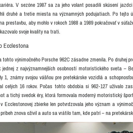
kariéra. V sezóne 1987 sa za jeho volant posadili skúsení jazdci
ahli druhé a tretie miesta na významných podujatiach. Po tejto ú
a prestavbu, aby mohlo v rokoch 1988 a 1989 pokračovať v súťažen
azovalo svoje kvality na trati.
o Ecclestona
a tohto výnimočného Porsche 962C zásadne zmenila. Po druhej pr
 jednej z najvýznamnejších osobností motoristického sveta – Be
y 1, známy svojou vášňou pre pretekárske vozidlá a schopnosťou 
l celých 16 rokov. Počas tohto obdobia si 962-127 užívalo zasl
t a tichý svedok éry, ktorá formovala moderný motoristický šport.
 v Ecclestonovej zbierke len potvrdzovala jeho význam a výnimočn
 príbeh znova oživil a auto sa vrátilo tam, kde patrí – na pretekársk