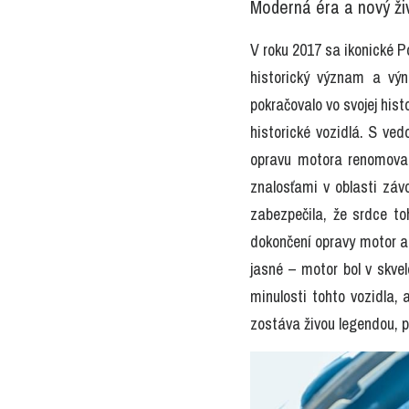
Moderná éra a nový ži
V roku 2017 sa ikonické P
historický význam a výn
pokračovalo vo svojej hist
historické vozidlá. S ved
opravu motora renomovan
znalosťami v oblasti záv
zabezpečila, že srdce to
dokončení opravy motor abs
jasné – motor bol v skvele
minulosti tohto vozidla, 
zostáva živou legendou, p