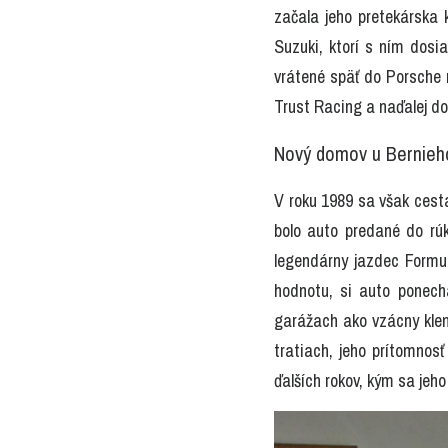
začala jeho pretekárska 
Suzuki, ktorí s ním dosi
vrátené späť do Porsche n
Trust Racing a naďalej dok
Nový domov u Bernieh
V roku 1989 sa však cest
bolo auto predané do rúk
legendárny jazdec Formul
hodnotu, si auto ponecha
garážach ako vzácny kleno
tratiach, jeho prítomnosť
ďalších rokov, kým sa jeho