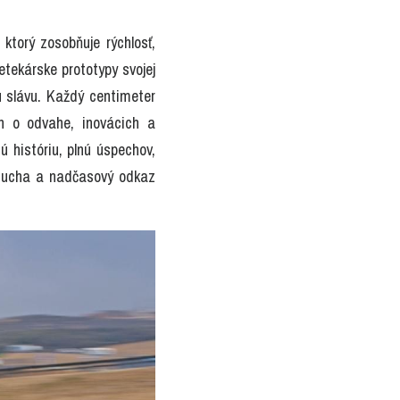
ktorý zosobňuje rýchlosť, 
tekárske prototypy svojej 
u slávu. Každý centimeter 
h o odvahe, inovácich a 
 históriu, plnú úspechov, 
 ducha a nadčasový odkaz 