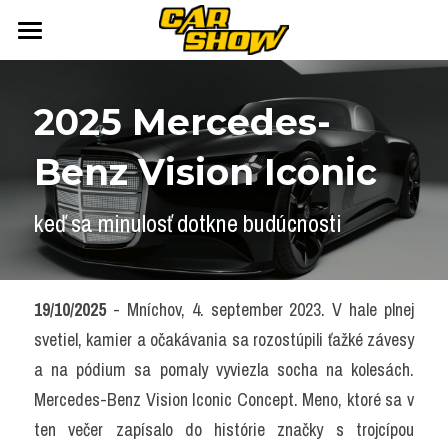
DOMOV
2025 
Mercedes-
AUTONEWS
Benz Vision Iconic
ŠPORT
AUKCIE
ARCHÍV
ČLÁNKY
keď sa minulosť dotkne budúcnosti
NEWSLETTER
KALENDÁR
KONTAKT
Přihlášení
/
Registrace účtu
19/10/2025
 - Mníchov, 4. september 2023. V hale plnej 
svetiel, kamier a očakávania sa rozostúpili ťažké závesy 
Vyhledávání
a na pódium sa pomaly vyviezla socha na kolesách. 
Mercedes-Benz Vision Iconic Concept. Meno, ktoré sa v 
ten večer zapísalo do histórie značky s trojcípou 