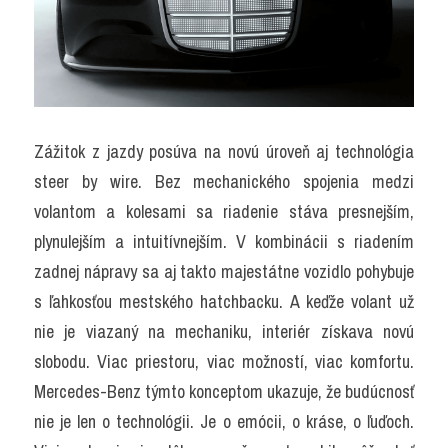
Zážitok z jazdy posúva na novú úroveň aj technológia 
steer by wire. Bez mechanického spojenia medzi 
volantom a kolesami sa riadenie stáva presnejším, 
plynulejším a intuitívnejším. V kombinácii s riadením 
zadnej nápravy sa aj takto majestátne vozidlo pohybuje 
s ľahkosťou mestského hatchbacku. A keďže volant už 
nie je viazaný na mechaniku, interiér získava novú 
slobodu. Viac priestoru, viac možností, viac komfortu. 
Mercedes-Benz týmto konceptom ukazuje, že budúcnosť 
nie je len o technológii. Je o emócii, o kráse, o ľuďoch. 