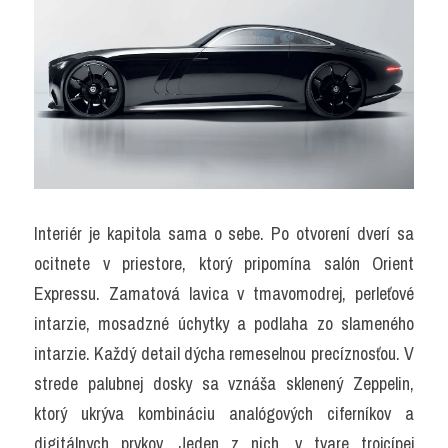
Interiér je kapitola sama o sebe. Po otvorení dverí sa 
ocitnete v priestore, ktorý pripomína salón Orient 
Expressu. Zamatová lavica v tmavomodrej, perleťové 
intarzie, mosadzné úchytky a podlaha zo slameného 
intarzie. Každý detail dýcha remeselnou precíznosťou. V 
strede palubnej dosky sa vznáša sklenený Zeppelin, 
ktorý ukrýva kombináciu analógových ciferníkov a 
digitálnych prvkov. Jeden z nich, v tvare trojcípej 