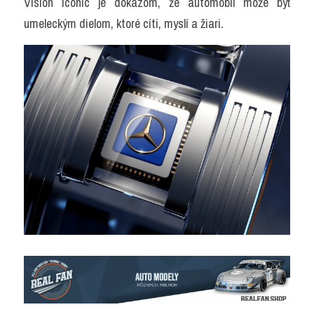
Vision Iconic je dôkazom, že automobil môže byť 
umeleckým dielom, ktoré cíti, myslí a žiari.