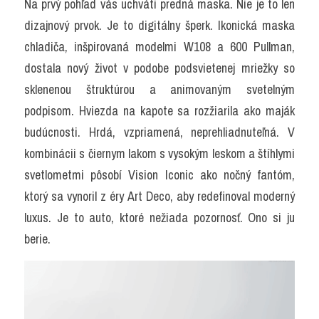
Na prvý pohľad vás uchváti predná maska. Nie je to len 
dizajnový prvok. Je to digitálny šperk. Ikonická maska 
chladiča, inšpirovaná modelmi W108 a 600 Pullman, 
dostala nový život v podobe podsvietenej mriežky so 
sklenenou štruktúrou a animovaným svetelným 
podpisom. Hviezda na kapote sa rozžiarila ako maják 
budúcnosti. Hrdá, vzpriamená, neprehliadnuteľná. V 
kombinácii s čiernym lakom s vysokým leskom a štíhlymi 
svetlometmi pôsobí Vision Iconic ako nočný fantóm, 
ktorý sa vynoril z éry Art Deco, aby redefinoval moderný 
luxus. Je to auto, ktoré nežiada pozornosť. Ono si ju 
berie.