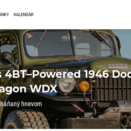
ÁNKY
KALENDÁR
 4BT–Powered 1946 Dod
agon WDX
poháňaný hnevom