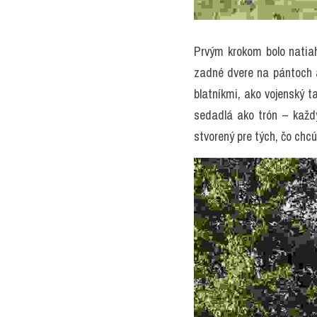
Prvým krokom bolo natiahn
zadné dvere na pántoch a 
blatníkmi, ako vojenský t
sedadlá ako trón – každý
stvorený pre tých, čo chcú