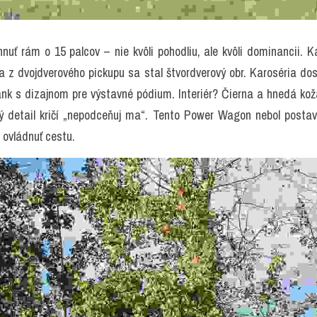
uť rám o 15 palcov – nie kvôli pohodliu, ale kvôli dominancii. Kabí
z dvojdverového pickupu sa stal štvordverový obr. Karoséria dost
ank s dizajnom pre výstavné pódium. Interiér? Čierna a hnedá kož
 detail kričí „nepodceňuj ma“. Tento Power Wagon nebol postave
 ovládnuť cestu.