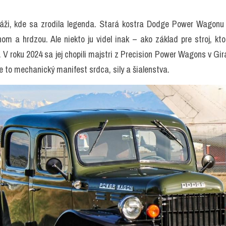
ráži, kde sa zrodila legenda. Stará kostra Dodge Power Wagonu z
m a hrdzou. Ale niekto ju videl inak – ako základ pre stroj, kto
V roku 2024 sa jej chopili majstri z Precision Power Wagons v Gira
– je to mechanický manifest srdca, sily a šialenstva.