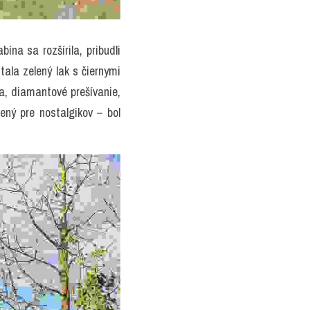
na sa rozšírila, pribudli 
ala zelený lak s čiernymi 
a, diamantové prešívanie, 
ný pre nostalgikov – bol 