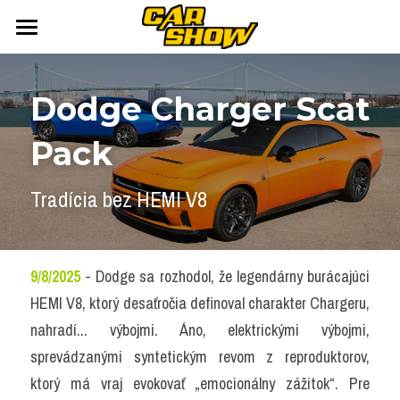
DOMOV
Dodge Charger Scat 
AUTONEWS
Pack
ŠPORT
AUKCIE
ARCHÍV
ČLÁNKY
Tradícia bez HEMI V8
NEWSLETTER
KALENDÁR
KONTAKT
Přihlášení
/
Registrace účtu
9/8/2025
 - Dodge sa rozhodol, že legendárny burácajúci 
HEMI V8, ktorý desaťročia definoval charakter Chargeru, 
Vyhledávání
nahradí... výbojmi. Áno, elektrickými výbojmi, 
sprevádzanými syntetickým revom z reproduktorov, 
ktorý má vraj evokovať „emocionálny zážitok“. Pre 