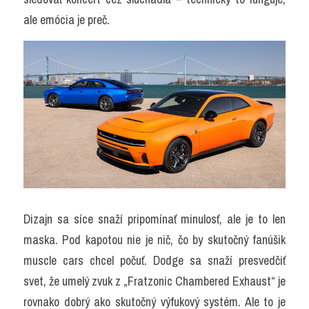
ale emócia je preč.
Dizajn sa síce snaží pripomínať minulosť, ale je to len 
maska. Pod kapotou nie je nič, čo by skutočný fanúšik 
muscle cars chcel počuť. Dodge sa snaží presvedčiť 
svet, že umelý zvuk z „Fratzonic Chambered Exhaust“ je 
rovnako dobrý ako skutočný výfukový systém. Ale to je 