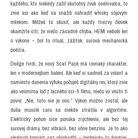
každého, kto niekedy zažil skutočný zvuk osemvalca, to 
znie asi ako keď sa snažíš nahradiť whisky sójovým 
mliekom. Môžeš to skúsiť, ale každý triezvy človek 
okamžite cíti, že niečo zásadné chýba. HEMI nebolo len 
o výkone – bol to rituál, zážitok, surová mechanická 
poézia.
Dodge tvrdí, že nový Scat Pack má rovnaký charakter, 
len v modernejšom balení. Ale keď si sadneš za volant a 
namiesto dunenia výfuku počuješ digitálny rev, ktorý znie 
ako vesmírna loď z lacného sci-fi filmu, niečo vo vnútri ti 
povie: „Nie, toto nie je ono.“ Výkon možno zostal, ale 
duša muscle caru sa niekde stratila v algoritme. 
Elektrický pohon síce ponúka zrýchlenie, ale bez tej 
surovej drámy, bez vibrácií, bez vône benzínu. Je to ako 
sledovať koncert cez slúchadlá – technicky to funguje, 