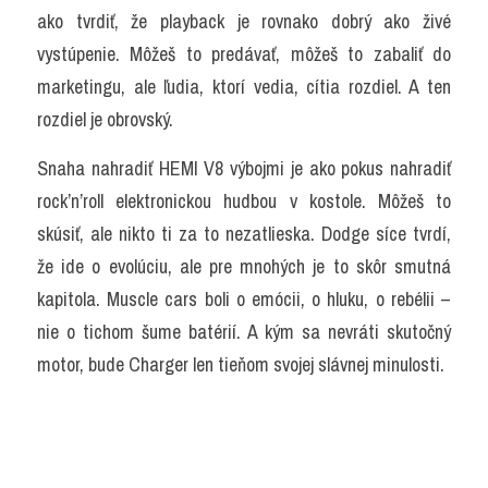
ako tvrdiť, že playback je rovnako dobrý ako živé 
vystúpenie. Môžeš to predávať, môžeš to zabaliť do 
marketingu, ale ľudia, ktorí vedia, cítia rozdiel. A ten 
rozdiel je obrovský.
Snaha nahradiť HEMI V8 výbojmi je ako pokus nahradiť 
rock’n’roll elektronickou hudbou v kostole. Môžeš to 
skúsiť, ale nikto ti za to nezatlieska. Dodge síce tvrdí, 
že ide o evolúciu, ale pre mnohých je to skôr smutná 
kapitola. Muscle cars boli o emócii, o hluku, o rebélii – 
nie o tichom šume batérií. A kým sa nevráti skutočný 
motor, bude Charger len tieňom svojej slávnej minulosti.