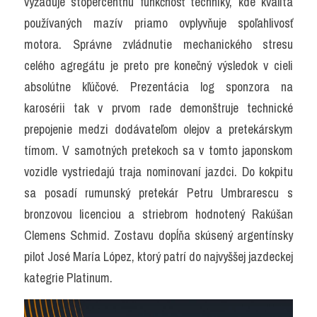
vyžaduje stopercentnú funkčnosť techniky, kde kvalita 
používaných mazív priamo ovplyvňuje spoľahlivosť 
motora. Správne zvládnutie mechanického stresu 
celého agregátu je preto pre konečný výsledok v cieli 
absolútne kľúčové. Prezentácia log sponzora na 
karosérii tak v prvom rade demonštruje technické 
prepojenie medzi dodávateľom olejov a pretekárskym 
tímom. V samotných pretekoch sa v tomto japonskom 
vozidle vystriedajú traja nominovaní jazdci. Do kokpitu 
sa posadí rumunský pretekár Petru Umbrarescu s 
bronzovou licenciou a striebrom hodnotený Rakúšan 
Clemens Schmid. Zostavu dopĺňa skúsený argentínsky 
pilot José María López, ktorý patrí do najvyššej jazdeckej 
kategrie Platinum.