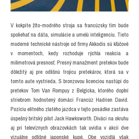
V kokpite žlto-modrého stroja sa francúzsky tím bude 
spoliehať na dáta, simulácie a umelú inteligenciu. Tieto 
moderné technické nástroje od firmy Akkodis sú kľúčové 
v momentoch, kedy rozhoduje rýchla reakcia a 
milimetrová presnosť. Presný manažment pretekov bude 
dôležitý aj pre odlišnú trojicu pretekárov, ktorá sa v 
tomto aute vystrieda. S bronzovou licenciou nastúpi do 
pretekov Tom Van Rompuy z Belgicka, ktorého doplní 
striebrom hodnotený domáci Francúz Hadrien David. 
Pozíciu elitného zlatého jazdca v tejto posádke zastáva 
úspešný britský pilot Jack Hawksworth. Diváci na okruhu 
aj pri televíznych obrazovkách tak uvidia v akcii dve 
vizuálne odlišné japonské kupé. Obe vozidlá však 