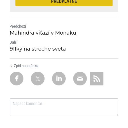
PŘEDPLATNÉ
Předchozí
Mahindra víťazí v Monaku
Další
911ky na streche sveta
Zpět na stránku