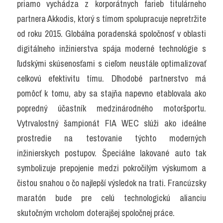
priamo vychádza z korporátnych farieb titulárneho 
partnera Akkodis, ktorý s tímom spolupracuje nepretržite 
od roku 2015. Globálna poradenská spoločnosť v oblasti 
digitálneho inžinierstva spája moderné technológie s 
ľudskými skúsenosťami s cieľom neustále optimalizovať 
celkovú efektivitu tímu. Dlhodobé partnerstvo má 
pomôcť k tomu, aby sa stajňa napevno etablovala ako 
popredný účastník medzinárodného motoršportu. 
Vytrvalostný šampionát FIA WEC slúži ako ideálne 
prostredie na testovanie týchto moderných 
inžinierskych postupov. Špeciálne lakované auto tak 
symbolizuje prepojenie medzi pokročilým výskumom a 
čistou snahou o čo najlepší výsledok na trati. Francúzsky 
maratón bude pre celú technologickú alianciu 
skutočným vrcholom doterajšej spoločnej práce.