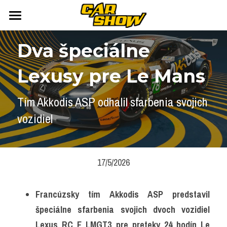
DOMOV
Dva špeciálne 
AUTONEWS
Lexusy pre Le Mans
ŠPORT
AUKCIE
Tím Akkodis ASP odhalil sfarbenia svojich 
ARCHÍV
ČLÁNKY
vozidiel
NEWSLETTER
KALENDÁR
KONTAKT
Přihlášení
/
Registrace účtu
17/5/2026
Vyhledávání
Francúzsky tím Akkodis ASP predstavil 
špeciálne sfarbenia svojich dvoch vozidiel 
Lexus RC F LMGT3 pre preteky 24 hodín Le 