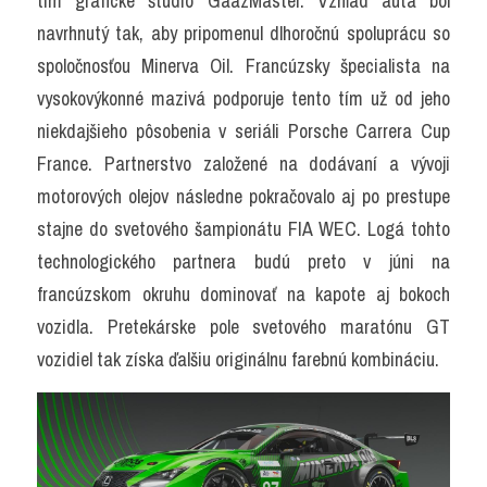
tím grafické štúdio GaazMaster. Vzhľad auta bol 
navrhnutý tak, aby pripomenul dlhoročnú spoluprácu so 
spoločnosťou Minerva Oil. Francúzsky špecialista na 
vysokovýkonné mazivá podporuje tento tím už od jeho 
niekdajšieho pôsobenia v seriáli Porsche Carrera Cup 
France. Partnerstvo založené na dodávaní a vývoji 
motorových olejov následne pokračovalo aj po prestupe 
stajne do svetového šampionátu FIA WEC. Logá tohto 
technologického partnera budú preto v júni na 
francúzskom okruhu dominovať na kapote aj bokoch 
vozidla. Pretekárske pole svetového maratónu GT 
vozidiel tak získa ďalšiu originálnu farebnú kombináciu.