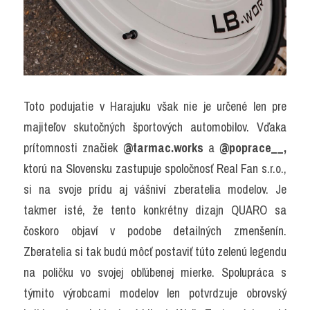
Toto podujatie v Harajuku však nie je určené len pre 
majiteľov skutočných športových automobilov. Vďaka 
prítomnosti značiek 
@tarmac.works
 a 
@poprace__, 
ktorú na Slovensku zastupuje spoločnosť Real Fan s.r.o., 
si na svoje prídu aj vášniví zberatelia modelov. Je 
takmer isté, že tento konkrétny dizajn QUARO sa 
čoskoro objaví v podobe detailných zmenšenín. 
Zberatelia si tak budú môcť postaviť túto zelenú legendu 
na poličku vo svojej obľúbenej mierke. Spolupráca s 
týmito výrobcami modelov len potvrdzuje obrovský 