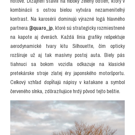
hotové. Dizajnéri stavili na hlboký zelený odtieň, ktorý v 
kombinácii s ostrou bielou vytvára nezameniteľný 
kontrast. Na karosérii dominujú výrazné logá hlavného 
partnera 
@quaro_jp
, ktoré sú strategicky rozmiestnené 
na kapote aj dverách. Každá línia grafiky rešpektuje 
aerodynamické tvary kitu Silhouette, čím opticky 
rozširuje už aj tak masívny postoj auta. Biely pás 
tiahnuci sa bokom vozidla odkazuje na klasické 
pretekárske stroje zlatej éry japonského motoršportu. 
Celkový vzhľad dopĺňajú nápisy v katakane a symbol 
červeného slnka, zdôrazňujúce hrdý pôvod tejto beštie.