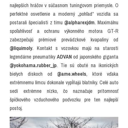
najlepších hráčov v súčasnom tuningovom priemysle. O 
perfektné osvetlenie a moderný „pohľad“ vozidla sa 
postarali špecialisti z tímu 
@alpharexjdm
. Maximálnu 
spoľahlivosť a ochranu výkonného motora GT-R 
zabezpečujú prémiové prevádzkové kvapaliny od 
@liquimoly
. Kontakt s vozovkou majú na starosti 
legendárne pneumatiky 
ADVAN
 od japonského giganta 
@yokohama.rubber_jp
. Tie sú obuté na ikonických 
bielych diskoch od 
@ame.wheels
, ktoré vďaka 
extrémnemu límcu dokonale vypĺňajú blatníky. Celé auto 
sedí extrémne nízko, čo naznačuje prítomnosť 
špičkového vzduchového podvozku pre ten najlepší 
postoj.