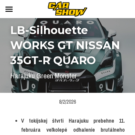
DOMOV
LB-Silhouette 
AUTONEWS
WORKS GT NISSAN 
ŠPORT
AUKCIE
35GT-R QUARO
ARCHÍV
ČLÁNKY
Harajuku Green Monster
NEWSLETTER
KALENDÁR
KONTAKT
Přihlášení
/
Registrace účtu
8/2/2026
Vyhledávání
V tokijskej štvrti Harajuku prebehne 11. 
februára veľkolepé odhalenie brutálneho 