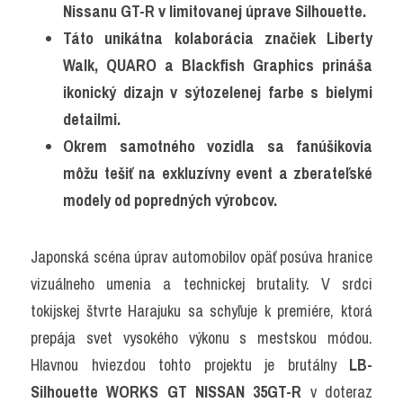
Nissanu GT-R v limitovanej úprave Silhouette.
Táto unikátna kolaborácia značiek Liberty 
Walk, QUARO a Blackfish Graphics prináša 
ikonický dizajn v sýtozelenej farbe s bielymi 
detailmi.
Okrem samotného vozidla sa fanúšikovia 
môžu tešiť na exkluzívny event a zberateľské 
modely od popredných výrobcov.
Japonská scéna úprav automobilov opäť posúva hranice 
vizuálneho umenia a technickej brutality. V srdci 
tokijskej štvrte Harajuku sa schyľuje k premiére, ktorá 
prepája svet vysokého výkonu s mestskou módou. 
Hlavnou hviezdou tohto projektu je brutálny 
LB-
Silhouette WORKS GT NISSAN 35GT-R
 v doteraz 