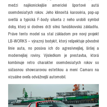
medzi najikonickejšie americké športové autá 
osemdesiatych rokov. Jeho klinovitá karoséria, pop‑up 
svetlá a typická F‑body silueta z neho urobili symbol 
doby, ktorý si dodnes drží silnú fanúšikovskú základňu. 
Práve tento model sa stal základom pre nový projekt 
LB‑WORKS – výrazný bodykit, ktorý rešpektuje pôvodné 
línie auta, no posúva ich do agresívnejšej, širšej a 
modernejšej roviny. Výsledkom je prestavba, ktorá 
kombinuje retro charakter osemdesiatych rokov so 
súčasnou showcarovou estetikou a mení Camaro na 
vizuálne oveľa odvážnejší automobil.