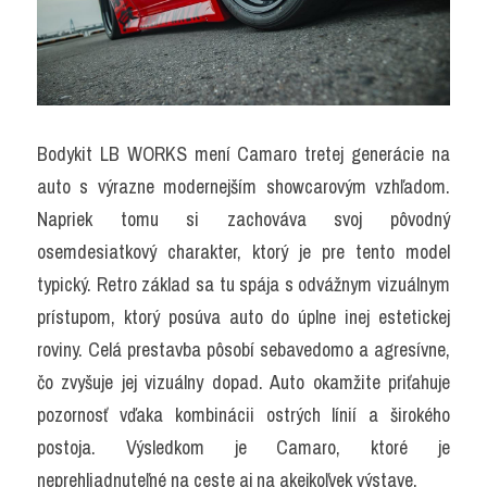
Bodykit LB WORKS mení Camaro tretej generácie na 
auto s výrazne modernejším showcarovým vzhľadom. 
Napriek tomu si zachováva svoj pôvodný 
osemdesiatkový charakter, ktorý je pre tento model 
typický. Retro základ sa tu spája s odvážnym vizuálnym 
prístupom, ktorý posúva auto do úplne inej estetickej 
roviny. Celá prestavba pôsobí sebavedomo a agresívne, 
čo zvyšuje jej vizuálny dopad. Auto okamžite priťahuje 
pozornosť vďaka kombinácii ostrých línií a širokého 
postoja. Výsledkom je Camaro, ktoré je 
neprehliadnuteľné na ceste aj na akejkoľvek výstave.