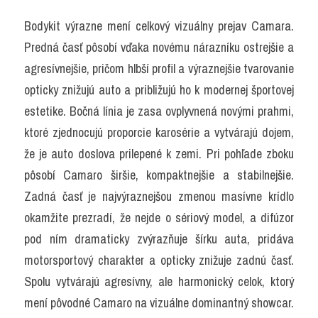
Bodykit výrazne mení celkový vizuálny prejav Camara. 
Predná časť pôsobí vďaka novému nárazníku ostrejšie a 
agresívnejšie, pričom hlbší profil a výraznejšie tvarovanie 
opticky znižujú auto a približujú ho k modernej športovej 
estetike. Bočná línia je zasa ovplyvnená novými prahmi, 
ktoré zjednocujú proporcie karosérie a vytvárajú dojem, 
že je auto doslova prilepené k zemi. Pri pohľade zboku 
pôsobí Camaro širšie, kompaktnejšie a stabilnejšie. 
Zadná časť je najvýraznejšou zmenou masívne krídlo 
okamžite prezradí, že nejde o sériový model, a difúzor 
pod ním dramaticky zvýrazňuje šírku auta, pridáva 
motorsportový charakter a opticky znižuje zadnú časť. 
Spolu vytvárajú agresívny, ale harmonický celok, ktorý 
mení pôvodné Camaro na vizuálne dominantný showcar.