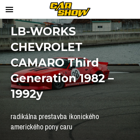
DOMOV
LB-WORKS 
AUTONEWS
CHEVROLET 
ŠPORT
AUKCIE
CAMARO Third 
ARCHÍV
ČLÁNKY
Generation 1982 – 
NEWSLETTER
KALENDÁR
1992y
KONTAKT
Přihlášení
/
Registrace účtu
Vyhledávání
radikálna prestavba ikonického 
amerického pony caru