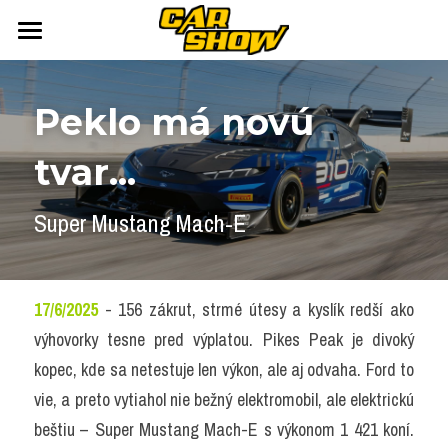
DOMOV
Peklo má novú 
AUTONEWS
tvar...
ŠPORT
AUKCIE
ARCHÍV
ČLÁNKY
Super Mustang Mach-E
NEWSLETTER
KALENDÁR
KONTAKT
Přihlášení
/
Registrace účtu
17/6/2025
 - 156 zákrut, strmé útesy a kyslík redší ako 
výhovorky tesne pred výplatou. Pikes Peak je divoký 
Vyhledávání
kopec, kde sa netestuje len výkon, ale aj odvaha. Ford to 
vie, a preto vytiahol nie bežný elektromobil, ale elektrickú 
beštiu – Super Mustang Mach-E s výkonom 1 421 koní. 