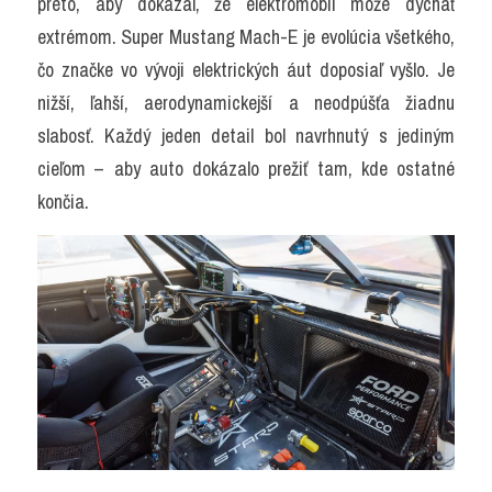
preto, aby dokázal, že elektromobil môže dýchať 
extrémom. Super Mustang Mach-E je evolúcia všetkého, 
čo značke vo vývoji elektrických áut doposiaľ vyšlo. Je 
nižší, ľahší, aerodynamickejší a neodpúšťa žiadnu 
slabosť. Každý jeden detail bol navrhnutý s jediným 
cieľom – aby auto dokázalo prežiť tam, kde ostatné 
končia.