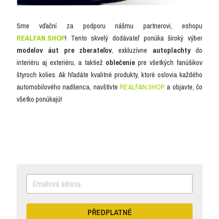
Sme vďační za podporu nášmu partnerovi, eshopu 
REALFAN.SHOP
! Tento skvelý dodávateľ ponúka široký výber 
modelov áut pre zberateľov
, exkluzívne 
autoplachty
 do 
interiéru aj exteriéru, a taktiež 
oblečenie
 pre všetkých fanúšikov 
štyroch kolies. Ak hľadáte kvalitné produkty, ktoré oslovia každého 
automobilového nadšenca, navštívte 
REALFAN.SHOP
 a objavte, čo 
všetko ponúkajú!
PŘEDPLATNÉ