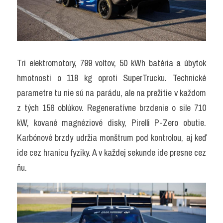
Tri elektromotory, 799 voltov, 50 kWh batéria a úbytok 
hmotnosti o 118 kg oproti SuperTrucku. Technické 
parametre tu nie sú na parádu, ale na prežitie v každom 
z tých 156 oblúkov. Regeneratívne brzdenie o sile 710 
kW, kované magnéziové disky, Pirelli P-Zero obutie. 
Karbónové brzdy udržia monštrum pod kontrolou, aj keď 
ide cez hranicu fyziky. A v každej sekunde ide presne cez 
ňu.