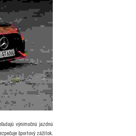
adajú výnimočnú jazdnú 
pečuje športový zážitok. 