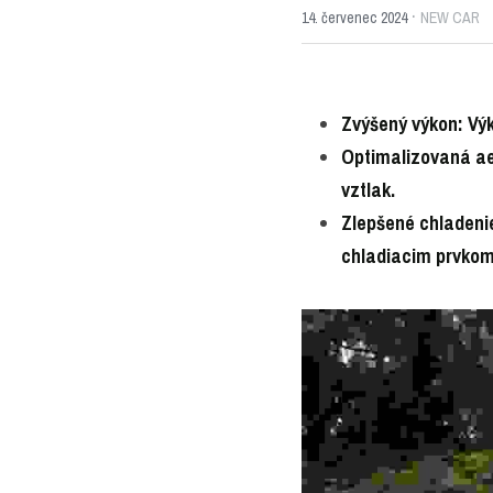
·
14. červenec 2024
NEW CAR
Zvýšený výkon: Výk
Optimalizovaná ae
vztlak.
Zlepšené chladeni
chladiacim prvkom