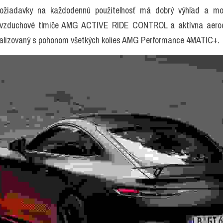
požiadavky na každodennú použiteľnosť má dobrý výhľad a mo
o vzduchové tlmiče AMG ACTIVE RIDE CONTROL a aktívna aerody
imalizovaný s pohonom všetkých kolies AMG Performance 4MATIC+.