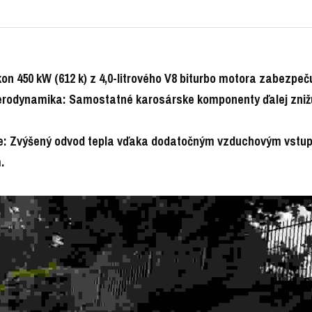
on 450 kW (612 k) z 4,0-litrového V8 biturbo motora zabezpečuj
rodynamika: Samostatné karosárske komponenty ďalej zniž
e: Zvýšený odvod tepla vďaka dodatočným vzduchovým vstup
.