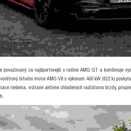
 považovaný za najšportovejší v rodine AMG GT a kombinuje vys
tvorlitrový biturbo motor AMG V8 s výkonom 450 kW (612 k) poskytuje
iace riešenia, vrátane aktívne chladených radiátorov brzdy, prispiev
h.