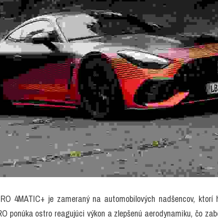
 4MATIC+ je zameraný na automobilových nadšencov, ktorí hľ
 ponúka ostro reagujúci výkon a zlepšenú aerodynamiku, čo zabez