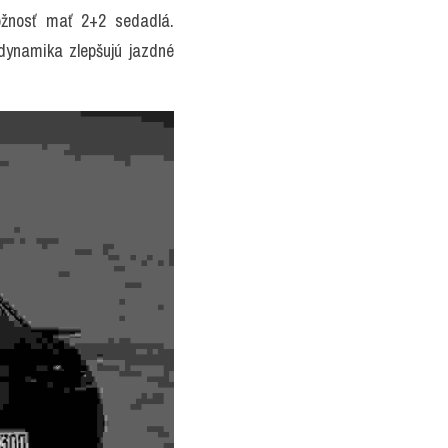
žnosť mať 2+2 sedadlá. 
namika zlepšujú jazdné 