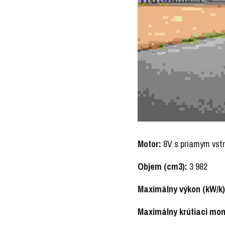
Motor: 
8V s priamym vst
Objem (cm3):
 3 982
Maximálny výkon (kW/k)
Maximálny krútiaci mo