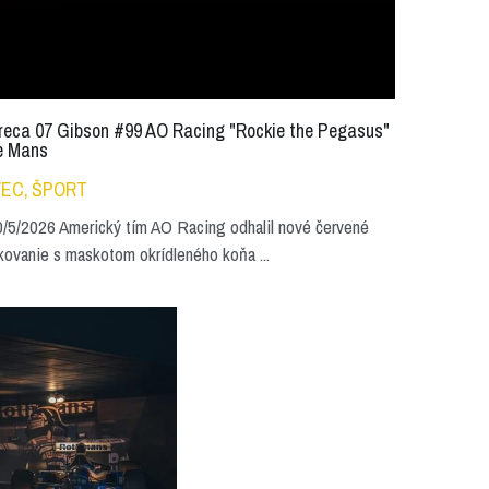
reca 07 Gibson #99 AO Racing "Rockie the Pegasus"
e Mans
EC,
ŠPORT
/5/2026 Americký tím AO Racing odhalil nové červené
kovanie s maskotom okrídleného koňa ...