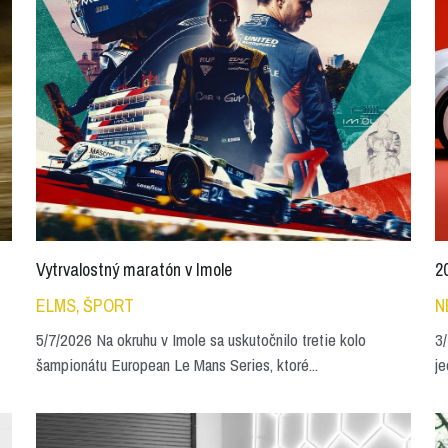
Vytrvalostný maratón v Imole
2
ELMS,
ŠPORT
N
5/7/2026 Na okruhu v Imole sa uskutočnilo tretie kolo
3/
šampionátu European Le Mans Series, ktoré...
je