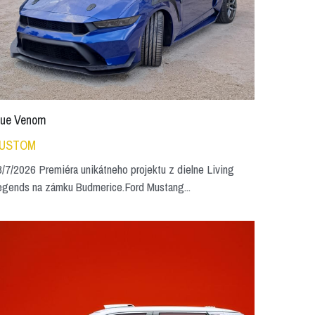
lue Venom
USTOM
/7/2026 Premiéra unikátneho projektu z dielne Living
egends na zámku Budmerice.Ford Mustang...