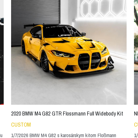
2020 BMW M4 G82 GTR Flossmann Full Widebody Kit
N
CUSTOM
C
lu
1/7/2026 BMW M4 G82 s karosárskym kitom Floßmann
1/