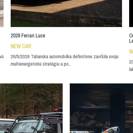
2028 Ferrari Luce
O
L
NEW CAR
W
vú
26/5/2026 Talianska automobilka definitívne zavŕšila svoju
20
multienergetickú stratégiu a po...
la