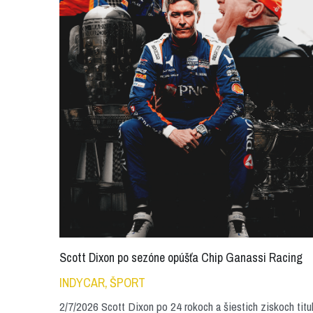
Scott Dixon po sezóne opúšťa Chip Ganassi Racing
INDYCAR,
ŠPORT
2/7/2026 Scott Dixon po 24 rokoch a šiestich ziskoch titu