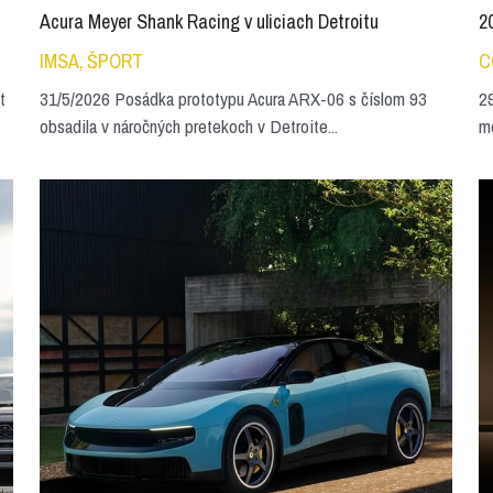
Acura Meyer Shank Racing v uliciach Detroitu
2
IMSA,
ŠPORT
C
t
31/5/2026 Posádka prototypu Acura ARX-06 s číslom 93
29
obsadila v náročných pretekoch v Detroite...
mo