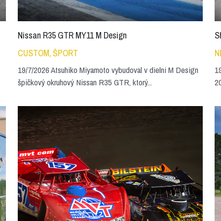
Nissan R35 GTR MY11 M Design
S
CUSTOM,
ŠPORT
N
19/7/2026 Atsuhiko Miyamoto vybudoval v dielni M Design
19
špičkový okruhový Nissan R35 GTR, ktorý...
20