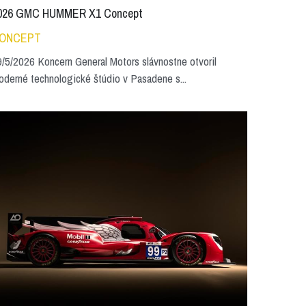
026 GMC HUMMER X1 Concept
ONCEPT
/5/2026 Koncern General Motors slávnostne otvoril
derné technologické štúdio v Pasadene s...